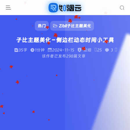
热门
Zibll子比主题美化
子比主题美化 – 侧边栏动态时间小工具
35字
1分钟
2024-11-15
如烟
25
3
该作者已发布298篇文章