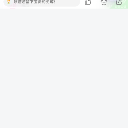
欢迎您留下宝贵的见解！
最新
最热
只看作者
啊实打实大大
0
好东西，学习一下！
3个月前
回复
00198
福123456
0
路过一下，我只是来打酱油的！
8个月前
回复
00147
小白
0
2年前
回复
广东省广州市
00042