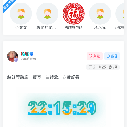
最近访客
小龙女
啊实打实大大
福123456
zhizhu
q5751
如烟
关注
私信
2年前更新
3
25
14
纯时间动态，带有一些特效，非常好看