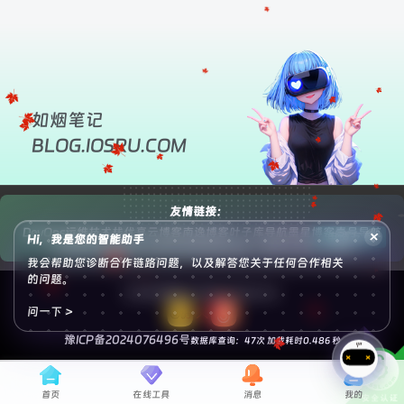
如烟笔记
BLOG.IOSRU.COM
友情链接：
DevOps运维技术栈
优享云博客
南逸博客
叶子库导航
墨星博客
壹号导航
×
申请友链
Hi，我是您的智能助手
小妖客栈
悟饭源码
灵锡资源网
狐狸库
腾飞博客
苏晨拾光
蛙鸟
我会帮助您诊断合作链路问题，以及解答您关于任何合作相关
的问题。
© 2025 如烟笔记 All Rights Reserved.
问一下 >
豫ICP备2024076496号
数据库查询：47次 加载耗时0.486 秒
首页
在线工具
消息
我的