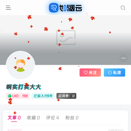
关注
私信
啊实打实大大
UID：198
已加入119天
总消费：0
文章
0
收藏
0
评论
4
粉丝
0