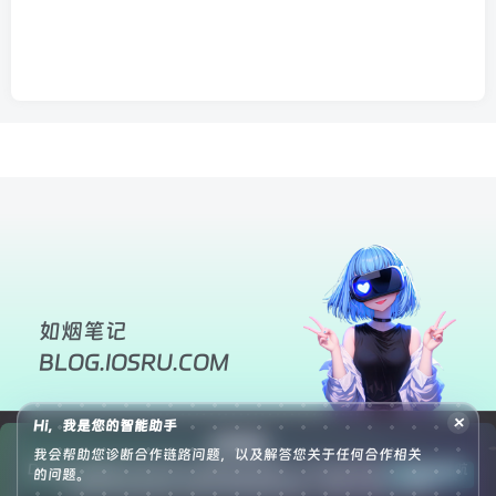
如烟笔记
BLOG.IOSRU.COM
×
Hi，我是您的智能助手
友情链接：
我会帮助您诊断合作链路问题，以及解答您关于任何合作相关
DevOps运维技术栈
优享云博客
南逸博客
叶子库导航
墨星博客
壹号导航
申请友链
的问题。
小妖客栈
悟饭源码
灵锡资源网
狐狸库
腾飞博客
苏晨拾光
蛙鸟