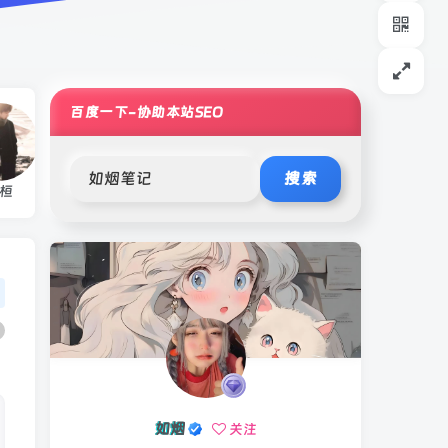
百度一下-协助本站SEO
搜索
桓
ღlongsღ
想要大管家
如烟
关注