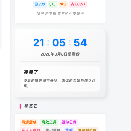
298
3
3
1.8W+
所得 所不得 皆不如心安理得
21
:
05
:
57
2026年8月6日星期四
凌晨了
凌晨的曙光即将来临，愿你的希望也随之点
亮。
标签云
高清壁纸
高效工具
驱动总裁
音乐下载器
雏田壁纸
集群
隐藏侧边栏