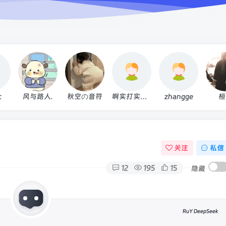
c
风与路人.
秋空の音符
啊实打实大大
zhangge
桓
关注
私信
12
195
15
隐藏
RuY DeepSeek