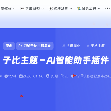
开发教程
苹果归档
软件分享
站长工具
原创
Zibll子比主题美化
主题美化
子比主题
子比主题 – AI智能助手插件
字
1分钟
2026-01-08
如烟
195
12
该作者已发布29