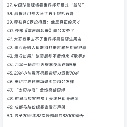
37. 中国球迷现场看世界杯开幕式“破防”
38. 阿根廷门神大马丁右手刚拆石膏
39. 穆勒弃C罗投梅西：他是真正的天才
40. 齐豫《掌声响起来》舞台太夯了
41. 大哥有事去不了世界杯票送陌生网友
42. 墨西哥购入机器狗打击世界杯期间犯罪
43. 爆冷出局！张碧晨称不后悔来《歌手》
44. 台军一辆自行火炮车夜间连撞5车
45. 23岁小伙戴耳机睡觉听力退到70岁
46. 美伊世界杯赛场碰面氛围会怎样
47. “太阳神鸟”金饰亮相国博
48. 航司回应客机撞上天线杆机身破洞
49. 成都马拉松组委会发布声明
50. 男子20余年82次挽袖献血32000毫升