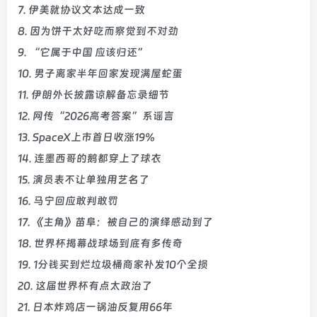
7. 伊美就协议文本达成一致
8. 因为饼干太好吃而察觉到不对劲
9. “它属于中国 应该归还”
10. 男子离家半年回家发现满屋蛇蛋
11. 伊朗外长披露谅解备忘录细节
12. 网传“2026高考答案”系谣言
13. SpaceX上市首日收涨19%
14. 连墨西哥的鹅都穿上了球衣
15. 演员表不让单独用艺名了
16. 马宁回应敢判敢罚
17. 《主角》苗阜：被自己的演绎感动到了
18. 世界杯揭幕战球场到底有多传奇
19. 1分钱买到烂垃圾桶商家补发10个全损
20. 这届世界杯有点太政治了
21. 日本炸鸡店一锅油反复用66年