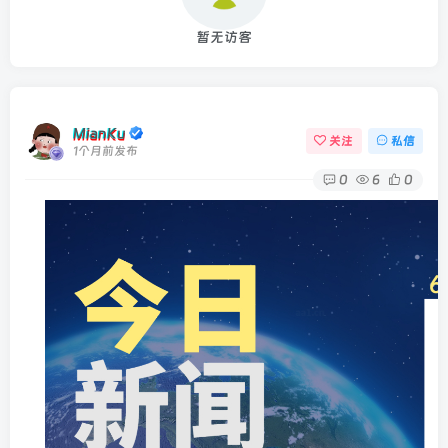
暂无访客
MianKu
关注
私信
1个月前发布
0
6
0