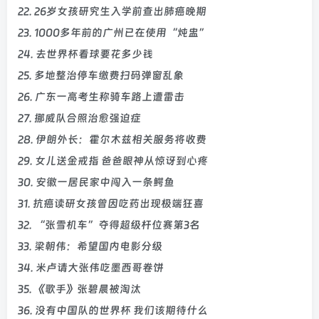
22. 26岁女孩研究生入学前查出肺癌晚期
23. 1000多年前的广州已在使用“炖盅”
24. 去世界杯看球要花多少钱
25. 多地整治停车缴费扫码弹窗乱象
26. 广东一高考生称骑车路上遭雷击
27. 挪威队合照治愈强迫症
28. 伊朗外长：霍尔木兹相关服务将收费
29. 女儿送金戒指 爸爸眼神从惊讶到心疼
30. 安徽一居民家中闯入一条鳄鱼
31. 抗癌读研女孩曾因吃药出现极端狂喜
32. “张雪机车”夺得超级杆位赛第3名
33. 梁朝伟：希望国内电影分级
34. 米卢请大张伟吃墨西哥卷饼
35. 《歌手》张碧晨被淘汰
36. 没有中国队的世界杯 我们该期待什么