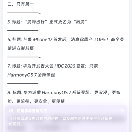
二，只有第一
———————-
5. 标题: “滴滴出行”正式更名为“滴滴”
———————-
6. 标题: 苹果 iPhone 17 首发后，消息称国产 TOP5 厂商全员
跟进方形前摄
———————-
7. 标题: 华为开发者大会 HDC 2026 官宣：鸿蒙
HarmonyOS 7 全新体验
———————-
8. 标题: 华为鸿蒙 HarmonyOS 7 系统登场：更沉浸、更智
能、更流畅、更安全、更便捷
×
———————-
Hi，我是您的智能助手
我会帮助您诊断合作链路问题，以及解答您关于任何合作相关
9. 标题: 华为余承东：鸿蒙和开源鸿蒙今年将优化到 64KB 内
的问题。
存也能跑，一节干电池续航一年