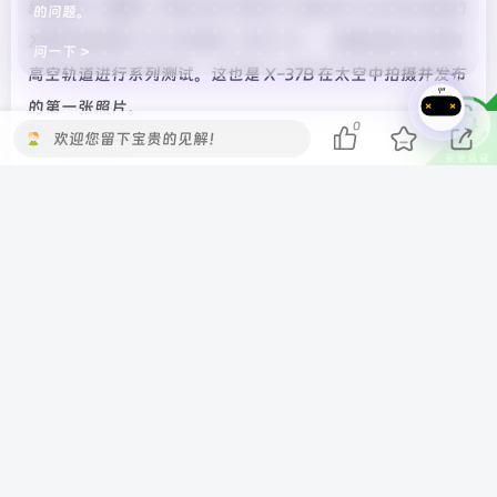
新闻简介: 美国 X-37B 太空飞机已于 2023 年 12 月 29 日成功
的问题。
发射并执行第 7 次飞行任务（OTV-7），目前正在外太空的
问一下 >
高空轨道进行系列测试。这也是 X-37B 在太空中拍摄并发布
的第一张照片。
0
欢迎您留下宝贵的见解！
———————-
标题: 东风奕派回应 eπ007“红色卡钳”描述争议：改为
“红色卡钳罩”更便于用户理解
发布时间: 2025-02-23T09:47:50.15
新闻简介: 东风奕派针对eπ007车型产品描述争议进行说明，
将“红色卡钳”调整为“红色卡钳罩”，强调仅为描述优
化，不影响实际用车权益。公司还澄清“5000元仅买红色卡
钳罩”为谣传，将采取法律手段维护权益。#东风奕派
##eπ007#
———————-
标题: 《阿凡达：火与烬》12 月 19 日北美上映，卡梅隆称已