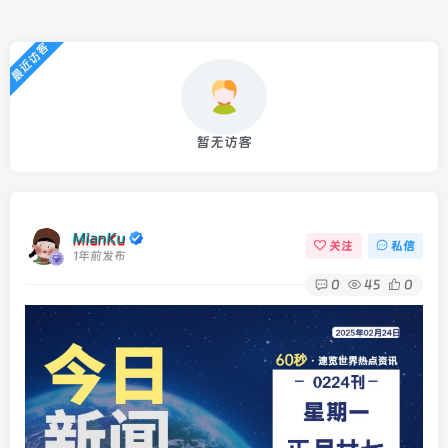
最近访客
暂无访客
MianKu
关注
私信
1年前发布
0
45
0