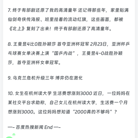
7. 终于有部剧还原了我的高清童年 还记得那些年，家里贴满
仙剑奇侠传海报、班里挂着的流动红旗，这些画面，都被
《北上》复刻了出来！终于有部剧还原了高清童年。
8. 王曼昱4比0胜孙颖莎 首夺亚洲杯冠军 2月23日，亚洲杯乒
乓球赛女单决赛上演“国乒内战”，王曼昱4-0战胜孙颖
莎，首夺亚洲杯女单冠军。
9. 乌克兰危机升级三年 博弈仍在激化
10. 女生在杭州读大学 生活费想涨到3000 近日，一位妈妈在
某社交平台求助称，自己女儿在杭州读大学，生活费一个月
想涨到3000。这位妈妈想知道“2000真的不够吗”？
—- 百度热搜新闻 End —-