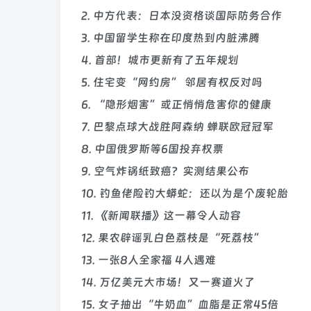
2. 中方代表：日本没资格谈国际防务合作
3. 中国留学生称在印度热到内脏沸腾
4. 首部！城市更新有了五年规划
5. 住宅变“网约房” 邻居有权反对吗
6. “隐形烟害”或正悄悄危害你的健康
7. 巴黎点球大战胜阿森纳 蝉联欧冠冠军
8. 中国俄罗斯等6国投弃权票
9. 空气炸锅纸致癌？实测结果公布
10. 钓鱼佬险钓大蟒蛇：还以为是个废轮胎
11. 《新闻联播》这一幕令人动容
12. 果农辟谣乳白色荔枝是“死荔枝”
13. 一张8人全家福 4人遇难
14. 万亿美元大市场！又一赛道火了
15. 女子抽出“牛奶血”血脂是正常45倍