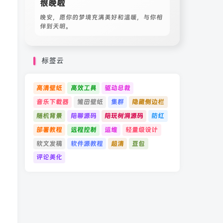
很晚啦
晚安，愿你的梦境充满美好和温暖，与你相
伴到天明。
标签云
高清壁纸
高效工具
驱动总裁
音乐下载器
雏田壁纸
集群
隐藏侧边栏
随机背景
陪聊源码
陪玩树洞源码
防红
部署教程
远程控制
运维
轻量级设计
软文发稿
软件源教程
超清
豆包
评论美化