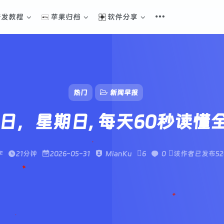
开发教程
苹果归档
软件分享
热门
新闻早报
31日，星期日, 每天60秒读懂
字
21分钟
2026-05-31
MianKu
6
0
该作者已发布52