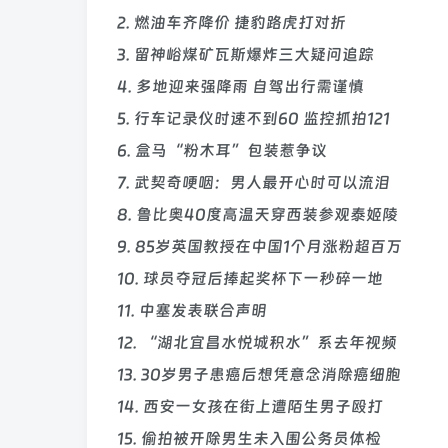
2. 燃油车齐降价 捷豹路虎打对折
3. 留神峪煤矿瓦斯爆炸三大疑问追踪
4. 多地迎来强降雨 自驾出行需谨慎
5. 行车记录仪时速不到60 监控抓拍121
6. 盒马“粉木耳”包装惹争议
7. 武契奇哽咽：男人最开心时可以流泪
8. 鲁比奥40度高温天穿西装参观泰姬陵
9. 85岁英国教授在中国1个月涨粉超百万
10. 球员夺冠后捧起奖杯下一秒碎一地
11. 中塞发表联合声明
12. “湖北宜昌水悦城积水”系去年视频
13. 30岁男子患癌后想凭意念消除癌细胞
14. 西安一女孩在街上遭陌生男子殴打
15. 偷拍被开除男生未入围公务员体检