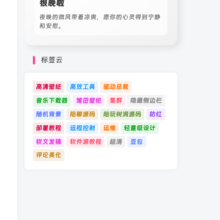
很晚啦
夜晚的微风带着凉爽，愿你的心灵得到宁静
和安慰。
标签云
高清壁纸
高效工具
驱动总裁
音乐下载器
雏田壁纸
集群
隐藏侧边栏
随机背景
陪聊源码
陪玩树洞源码
防红
部署教程
远程控制
运维
轻量级设计
软文发稿
软件源教程
超清
豆包
评论美化