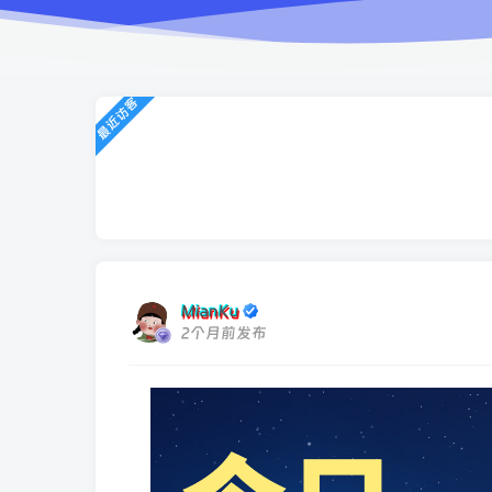
最近访客
MianKu
2个月前发布