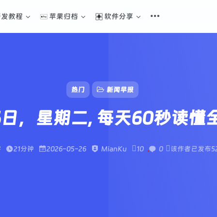
开发教程
苹果归档
软件分享
热门
新闻早报
6日，星期二, 每天60秒读
字
21分钟
2026-05-26
MianKu
10
0
该作者已发布5