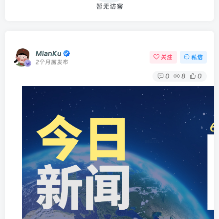
暂无访客
MianKu
关注
私信
2个月前发布
0
8
0