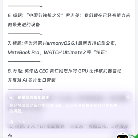
———————-
6. 标题: “中国刻蚀机之父”尹志尧：我们现在已经有能力来
做最先进的设备
———————-
7. 标题: 华为鸿蒙 HarmonyOS 6.1 最新支持机型公布，
MateBook Pro、WATCH Ultimate 2 等“转正”
———————-
8. 标题: 英伟达 CEO 黄仁勋怒斥将 GPU 比作核武器言论，
并反对 AI 芯片出口管制
———————-
×
Hi，我是您的智能助手
9. 标题: 小米 YU7 全新「火山灰」实车陆续进店，官方透露
我会帮助您诊断合作链路问题，以及解答您关于任何合作相关
更多颜色正在路上
的问题。
———————-
问一下 >
10. 标题: 小米 YU7 全新配色“火山灰”官图公布，5 月底发
布