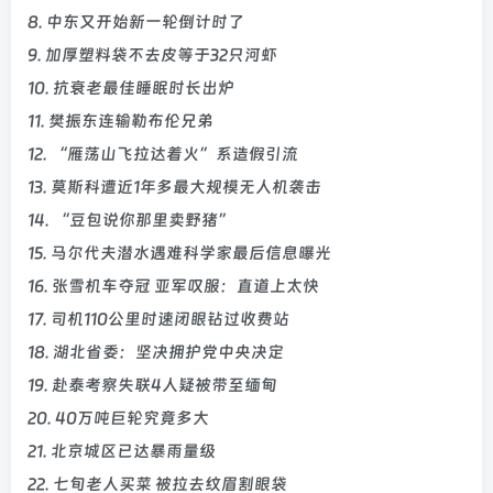
8. 中东又开始新一轮倒计时了
9. 加厚塑料袋不去皮等于32只河虾
10. 抗衰老最佳睡眠时长出炉
11. 樊振东连输勒布伦兄弟
12. “雁荡山飞拉达着火”系造假引流
13. 莫斯科遭近1年多最大规模无人机袭击
14. “豆包说你那里卖野猪”
15. 马尔代夫潜水遇难科学家最后信息曝光
16. 张雪机车夺冠 亚军叹服：直道上太快
17. 司机110公里时速闭眼钻过收费站
18. 湖北省委：坚决拥护党中央决定
19. 赴泰考察失联4人疑被带至缅甸
20. 40万吨巨轮究竟多大
21. 北京城区已达暴雨量级
22. 七旬老人买菜 被拉去纹眉割眼袋