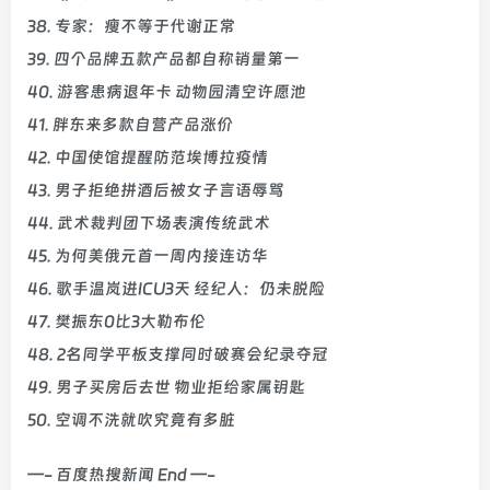
38. 专家：瘦不等于代谢正常
39. 四个品牌五款产品都自称销量第一
40. 游客患病退年卡 动物园清空许愿池
41. 胖东来多款自营产品涨价
42. 中国使馆提醒防范埃博拉疫情
43. 男子拒绝拼酒后被女子言语辱骂
44. 武术裁判团下场表演传统武术
45. 为何美俄元首一周内接连访华
46. 歌手温岚进ICU3天 经纪人：仍未脱险
47. 樊振东0比3大勒布伦
48. 2名同学平板支撑同时破赛会纪录夺冠
49. 男子买房后去世 物业拒给家属钥匙
50. 空调不洗就吹究竟有多脏
—- 百度热搜新闻 End —-