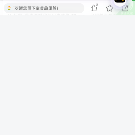
0
———————-
欢迎您留下宝贵的见解！
11. 标题: 蔚来李斌称萤火虫就像 iPhone，已超越汽车工具属
性成为时尚品牌
———————-
12. 标题: “中国半导体之父”张汝京谈国产设备发展之路：
如果没有人使用国货，怎么会进步呢？
———————-
—- IT之家新闻 End —-
©
版权声明
本站收集的资源仅供内部学习研究软件设计思想和原
理使用，学习研究后请自觉删除，请勿传播，因未及
时删除所造成的任何后果责任自负。