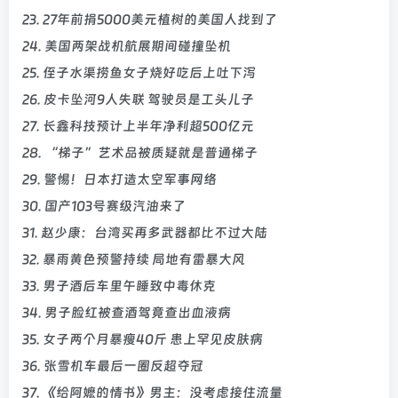
23. 27年前捐5000美元植树的美国人找到了
24. 美国两架战机航展期间碰撞坠机
25. 侄子水渠捞鱼女子烧好吃后上吐下泻
26. 皮卡坠河9人失联 驾驶员是工头儿子
27. 长鑫科技预计上半年净利超500亿元
28. “梯子”艺术品被质疑就是普通梯子
29. 警惕！日本打造太空军事网络
30. 国产103号赛级汽油来了
31. 赵少康：台湾买再多武器都比不过大陆
32. 暴雨黄色预警持续 局地有雷暴大风
33. 男子酒后车里午睡致中毒休克
34. 男子脸红被查酒驾竟查出血液病
35. 女子两个月暴瘦40斤 患上罕见皮肤病
36. 张雪机车最后一圈反超夺冠
37. 《给阿嬷的情书》男主：没考虑接住流量