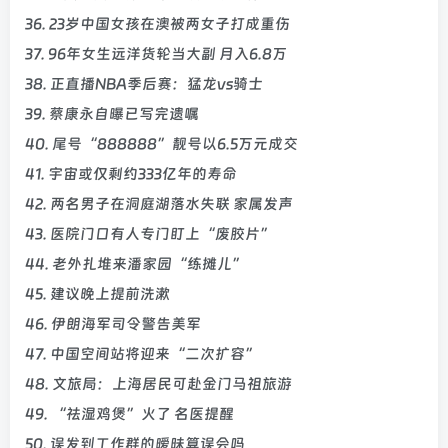
36. 23岁中国女孩在澳被两女子打成重伤
37. 96年女生远洋货轮当大副 月入6.8万
38. 正直播NBA季后赛：猛龙vs骑士
39. 蔡康永自曝已写完遗嘱
40. 尾号“888888”靓号以6.5万元成交
41. 宇宙或仅剩约333亿年的寿命
42. 两名男子在洞庭湖落水失联 家属发声
43. 医院门口有人专门盯上“废胶片”
44. 老外扎堆来潘家园“练摊儿”
45. 建议晚上提前洗漱
46. 伊朗海军司令警告美军
47. 中国空间站将迎来“二次扩容”
48. 文旅局：上海居民可赴金门马祖旅游
49. “祛湿鸡煲”火了 名医提醒
50. 误发到工作群的暧昧算误会吗