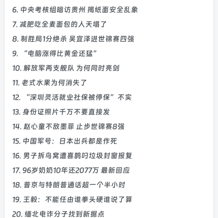
6. 中央考核组暗访贵州 揭纸面安全乱象
7. 减肥吃全麦面包的人天塌了
8. 制胜局1分绝杀 吴宜泽进世锦赛四强
9. “电脑涨得比黄金还猛”
10. 解放军两支舰队 为何同时亮剑
11. 老式水果为何消失了
12. “深圳灵活就业社保被停保”不实
13. 身份证照片千万不要直接发
14. 赵心童不敌墨菲 止步世锦赛8强
15. 中国军号：日本出兵都是作死
16. 男子拆鸟窝遭喜鹊叼垃圾封窗报复
17. 96岁奶奶10年还2077万 最新回应
18. 普京与特朗普通话超一个半小时
19. 王毅：不能任由谁拳头硬谁说了算
20. 缅北电诈分子找到新据点