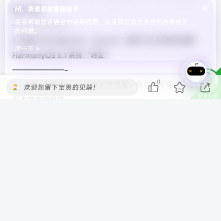
×
Hi，我是您的智能助手
特产行李
我会帮助您诊断合作链路问题，以及解答您关于任何合作相关
———————-
的问题。
9. 标题: 华为 Mate X5、nova 14、畅享 70X 等机型鸿蒙
问一下 >
HarmonyOS 6.1 系统“转正”
———————-
0
10. 标题: 苹果 iPhone 印度扩产受阻，春节期间失去中国团
欢迎您留下宝贵的见解！
队支持直接停摆
———————-
11. 标题: 主播 F4 集体出走后，东方甄选奖励俞敏洪等 302 人
共 1930 万股、价值约 5.49 亿港元
———————-
12. 标题: 为什么有些列车车票“开售即候补”？国铁集团回
应
———————-