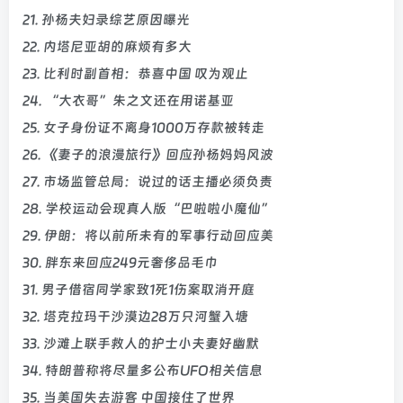
21. 孙杨夫妇录综艺原因曝光
22. 内塔尼亚胡的麻烦有多大
23. 比利时副首相：恭喜中国 叹为观止
24. “大衣哥”朱之文还在用诺基亚
25. 女子身份证不离身1000万存款被转走
26. 《妻子的浪漫旅行》回应孙杨妈妈风波
27. 市场监管总局：说过的话主播必须负责
28. 学校运动会现真人版“巴啦啦小魔仙”
29. 伊朗：将以前所未有的军事行动回应美
30. 胖东来回应249元奢侈品毛巾
31. 男子借宿同学家致1死1伤案取消开庭
32. 塔克拉玛干沙漠边28万只河蟹入塘
33. 沙滩上联手救人的护士小夫妻好幽默
34. 特朗普称将尽量多公布UFO相关信息
35. 当美国失去游客 中国接住了世界