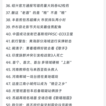
36. 绍兴官方通报写错药量大妈吞42粒药
37. 酿这“老酒”的是“稂”不是“粮”
38. 丰县煎包苏超爆火 市民排队两小时
39. 乔杉获北影节天坛奖最佳男配角
40. 中国成功发射巴基斯坦PRSC-EO3卫星
41. 航行警告：黄海部分海域进行实弹射击
42. 阚清子：要看唱得好就去看《歌手》
43. 印度族群冲突引发枪战致3人死亡
44. 首个、首次、首台 多领域硬核“上新”
45. 河南教师在马来西亚街头救人
46. 河南郸城一戏台搭在麦地唱戏
47. 这座江南小城何以成为“德企之乡”
48. 托管班面包车后备箱疑站俩孩子
49. 苏超再现名场面 全场合唱《歌唱祖国》
50. 欧尔班：将不担任匈牙利国会议员职务