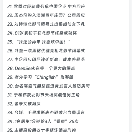
21. 欧盟对俄制裁列单中国企业 中方回应
22. 周杰伦购入澳洲百年庄园？公司回应
23. 刘诗诗北影节闭幕式出场如仙女下凡
24. 81岁袁和平获北影节终身成就奖
25. “我还会再来 我喜欢中国！”
26. 叶童一袭黑裙优雅亮相北影节闭幕式
27. 中企回应印尼镍矿新政：成本将暴涨
28. DeepSeek在等一个更大的爆点
29. 老外学习“Chinglish”为哪般
30. 台名嘴霸气回怼民进党发言人破防质问
31. 于和伟获北影节天坛奖最佳男主角
32. 者来女被淘汰
33. 台媒：毛里求斯表态戳破台当局谎言
34. 1名医生1分钟给3人“看病”26次
35. 主播高价回收十字绣诈骗被刑拘