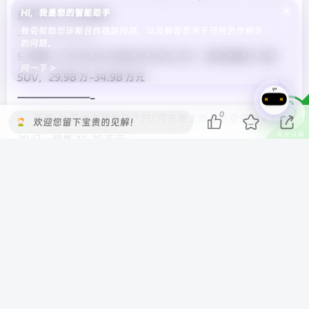
×
Hi，我是您的智能助手
叠手机尺寸对比曝光
我会帮助您诊断合作链路问题，以及解答您关于任何合作相关
———————-
的问题。
9. 标题: 上汽大众 ID. ERA 9X 正式上市：全系四驱大六座
问一下 >
SUV，29.98 万-34.98 万元
———————-
0
10. 标题: 比亚迪方程豹钛 7 EV 闪充版上市发布会定档 4 月
欢迎您留下宝贵的见解！
29 日，预售 22-25 万元
———————-
11. 标题: 一汽奥迪 SQ8 轿跑 SUV 上市：4.1 秒零百加速，官
方指导价 113.98 万元
———————-
12. 标题: 消息称某厂迭代小平板配备 OLED 极窄四等边屏、
9 系旗舰级芯片，预计为华为新款 MatePad Mini
———————-