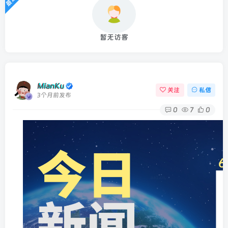
暂无访客
MianKu
关注
私信
3个月前发布
0
7
0