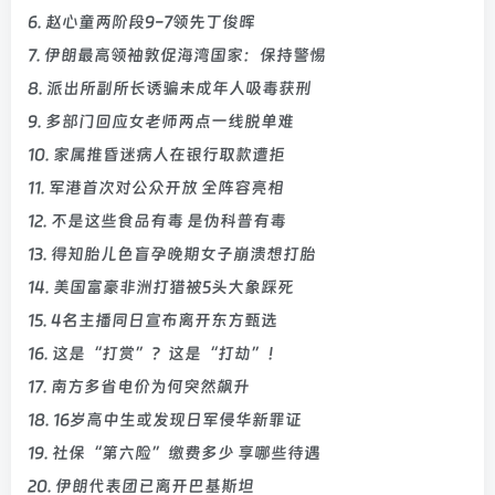
6. 赵心童两阶段9-7领先丁俊晖
7. 伊朗最高领袖敦促海湾国家：保持警惕
8. 派出所副所长诱骗未成年人吸毒获刑
9. 多部门回应女老师两点一线脱单难
10. 家属推昏迷病人在银行取款遭拒
11. 军港首次对公众开放 全阵容亮相
12. 不是这些食品有毒 是伪科普有毒
13. 得知胎儿色盲孕晚期女子崩溃想打胎
14. 美国富豪非洲打猎被5头大象踩死
15. 4名主播同日宣布离开东方甄选
16. 这是“打赏”？这是“打劫”！
17. 南方多省电价为何突然飙升
18. 16岁高中生或发现日军侵华新罪证
19. 社保“第六险”缴费多少 享哪些待遇
20. 伊朗代表团已离开巴基斯坦