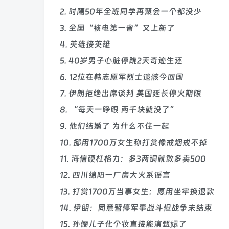
2. 时隔50年全班同学再聚会一个都没少
3. 全国“核电第一省”又上新了
4. 英雄接英雄
5. 40岁男子心脏停跳2天奇迹生还
6. 12位在韩志愿军烈士遗骸今回国
7. 伊朗拒绝出席谈判 美国延长停火期限
8. “每天一睁眼 两千块就没了”
9. 他们结婚了 为什么不住一起
10. 挪用1700万女生称打赏像戒烟戒不掉
11. 海信硬杠格力：多3两铜就敢多卖500
12. 四川绵阳一厂房大火系谣言
13. 打赏1700万当事女生：愿用坐牢换退款
14. 伊朗：同意暂停军事战斗但战争未结束
15. 孙俪儿子化个妆直接能演甄嬛了