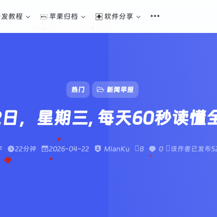
开发教程
苹果归档
软件分享
热门
新闻早报
2日，星期三, 每天60秒读
字
22分钟
2026-04-22
MianKu
8
0
该作者已发布5