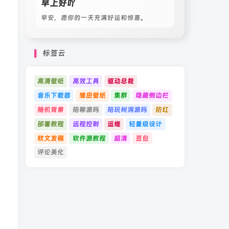
早上好吖
早安，愿你的一天充满好运和惊喜。
标签云
高清壁纸
高效工具
驱动总裁
音乐下载器
雏田壁纸
集群
隐藏侧边栏
随机背景
陪聊源码
陪玩树洞源码
防红
部署教程
远程控制
运维
轻量级设计
软文发稿
软件源教程
超清
豆包
评论美化