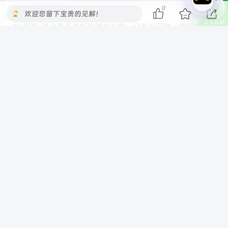
0
———————-
欢迎您留下宝贵的见解！
11. 标题: 史上最不友好的键盘发售：只有 9 个键，能打出
FUCK YOU，售价 4950 日元
———————-
12. 标题: 华为何刚：Pura 家族不只 Pura 90 系列，超多全场
景新品可以期待一下
———————-
—- IT之家新闻 End —-
©
版权声明
本站收集的资源仅供内部学习研究软件设计思想和原
理使用，学习研究后请自觉删除，请勿传播，因未及
时删除所造成的任何后果责任自负。