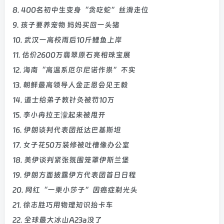
8. 400名初中生变身“贪吃蛇”丝滑走位
9. 孩子要养宠物 妈妈买回一头猪
10. 武汉一高校雨后10斤鲤鱼上岸
11. 估价2600万翡翠原石亮相珠宝展
12. 海南“高温系厄尔尼诺作祟”不实
13. 朝鲜最高领导人金正恩会见王毅
14. 道士给弟子教针灸被罚10万
15. 李小冉拉王濛起来被甩开
16. 伊朗谈判代表团抵达巴基斯坦
17. 女子花50万装修被吐槽像办公室
18. 美伊谈判紧张氛围笼罩伊斯兰堡
19. 伊朗方面披露伊方代表团首日日程
20. 网红“一栗小莎子”因癌症剃光头
21. 徐志胜巧用物理知识抬卡车
22. 全球最大冰山A23a没了