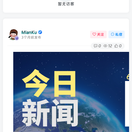
暂无访客
MianKu
关注
私信
3个月前发布
0
12
0