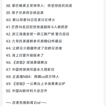
38. 黎巴嫩真主党领导人：将坚持抵抗到底
39. 筷子兄弟将合体巡演
40. 黎以同意14日在美讨论停火
41. 巴西14名囚犯挖地道越狱 4人被抓获
42. 浙江海滩发现一具江豚尸体 警方回应
43. 九旬抗美援朝老兵捐赠63件藏品
44. 让群众少跑腿咋成了给群众添堵
45. 海上扫雷升级版来了
46. 《浪姐》现场真唱舞台
47. 中国将探测月面永久阴影坑
48. 正直播NBA：鹈鹕vs凯尔特人
49. 《浪姐》一公舞台上半场赛果出炉
50. 中国AI新材料大会召开
—- 百度热搜新闻 End —-