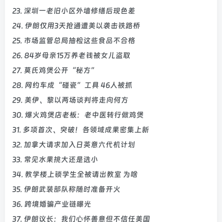
23. 深圳一老旧小区外墙修缮后现色差
24. 伊朗仅用3天抢通遭美以袭击铁路桥
25. 市场监管总局抽检这些食品不合格
26. 84岁母亲15万养老钱被女儿盗取
27. 莫氏鸡煲公开“秘方”
28. 网约车成“碰瓷”工具 46人被抓
29. 美伊、黎以两场谈判将走向何方
30. 爆火鸡煲店老板：老中医转行做鸡煲
31. 多项首次、突破！各领域成果密集上新
32. 加拿大请求加入日英意六代机计划
33. 常见水果挑大还是选小
34. 教学楼上锁学生全被请出教室 为啥
35. 伊朗武装部队称随时准备开火
36. 跨境婚骗产业链曝光
37. 伊朗议长：我们心怀善意但不信任美国