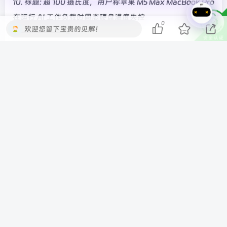
10. 标题: 超 100 摄氏度，用户称苹果 M5 Max MacBook Pro
在运行 AI 工作负载时固态硬盘温度失控
0
欢迎您留下宝贵的见解！
———————-
11. 标题: 比亚迪第二代腾势 D9 开启预售：二代刀片电池 + 闪
充，预售价 38.98 万元起
———————-
12. 标题: 微信鸿蒙版 App 获 8.0.16.40 尝鲜升级，支持
OpenClaw 插件接入、视频号调整播放倍速等
———————-
—- IT之家新闻 End —-
©
版权声明
本站收集的资源仅供内部学习研究软件设计思想和原
理使用，学习研究后请自觉删除，请勿传播，因未及