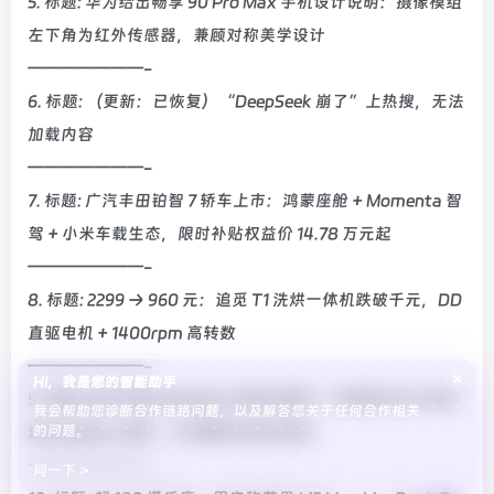
5. 标题: 华为给出畅享 90 Pro Max 手机设计说明：摄像模组
左下角为红外传感器，兼顾对称美学设计
———————-
6. 标题: （更新：已恢复）“DeepSeek 崩了”上热搜，无法
加载内容
———————-
7. 标题: 广汽丰田铂智 7 轿车上市：鸿蒙座舱 + Momenta 智
驾 + 小米车载生态，限时补贴权益价 14.78 万元起
———————-
8. 标题: 2299 → 960 元：追觅 T1 洗烘一体机跌破千元，DD
直驱电机 + 1400rpm 高转数
———————-
×
Hi，我是您的智能助手
9. 标题: 拍打苹果 MacBook 会发出怪叫：开发者 48 小时打
我会帮助您诊断合作链路问题，以及解答您关于任何合作相关
的问题。
造 SlapMac 应用，三天营收 5000 美元
———————-
问一下 >