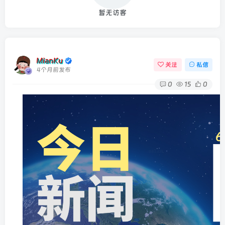
暂无访客
MianKu
关注
私信
4个月前发布
0
15
0