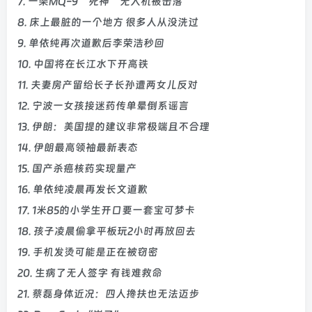
7. 一架MQ-9“死神”无人机被击落
8. 床上最脏的一个地方 很多人从没洗过
9. 单依纯再次道歉后李荣浩秒回
10. 中国将在长江水下开高铁
11. 夫妻房产留给长子长孙遭两女儿反对
12. 宁波一女孩接迷药传单晕倒系谣言
13. 伊朗：美国提的建议非常极端且不合理
14. 伊朗最高领袖最新表态
15. 国产杀癌核药实现量产
16. 单依纯凌晨再发长文道歉
17. 1米85的小学生开口要一套宝可梦卡
18. 孩子凌晨偷拿平板玩2小时再放回去
19. 手机发烫可能是正在被窃密
20. 生病了无人签字 有钱难救命
21. 蔡磊身体近况：四人搀扶也无法迈步