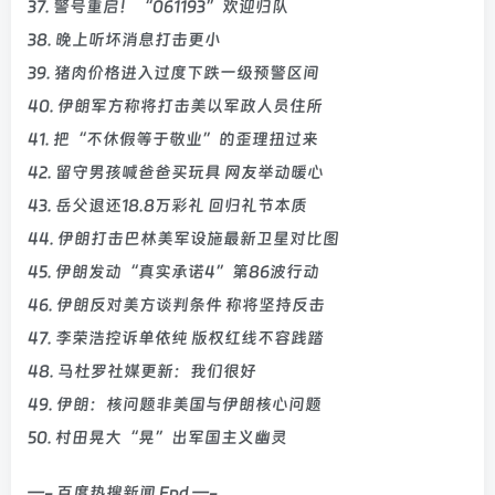
37. 警号重启！“061193”欢迎归队
38. 晚上听坏消息打击更小
39. 猪肉价格进入过度下跌一级预警区间
40. 伊朗军方称将打击美以军政人员住所
41. 把“不休假等于敬业”的歪理扭过来
42. 留守男孩喊爸爸买玩具 网友举动暖心
43. 岳父退还18.8万彩礼 回归礼节本质
44. 伊朗打击巴林美军设施最新卫星对比图
45. 伊朗发动“真实承诺4”第86波行动
46. 伊朗反对美方谈判条件 称将坚持反击
47. 李荣浩控诉单依纯 版权红线不容践踏
48. 马杜罗社媒更新：我们很好
49. 伊朗：核问题非美国与伊朗核心问题
50. 村田晃大“晃”出军国主义幽灵
—- 百度热搜新闻 End —-