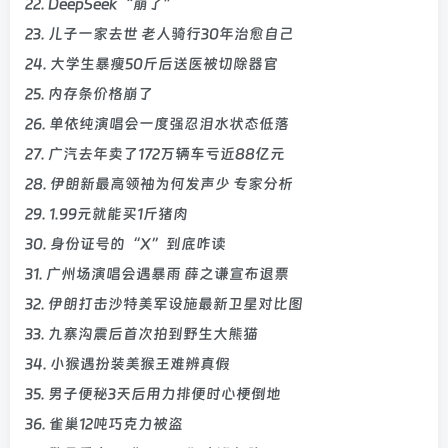
22. DeepSeek“崩了”
23. 儿子一家去世 老人骑行30年治愈自己
24. 大学生暴瘦50斤后送医被切除器官
25. 内存条价格崩了
26. 单依纯演唱会一度强忍泪水状态低落
27. 广汽去年卖了172万辆车亏近88亿元
28. 伊朗新最高领袖为何发声少 专家分析
29. 1.99元就能买1斤猪肉
30. 身份证号的“X”到底咋读
31. 广州场演唱会遇暴雨 薛之谦宣布退票
32. 伊朗打击沙特美军设施最新卫星对比图
33. 九寨沟震后首次拍到野生大熊猫
34. 小猴遇扮装美猴王难辨真假
35. 男子便秘3天后用力排便时心梗倒地
36. 雀巢12吨巧克力被盗