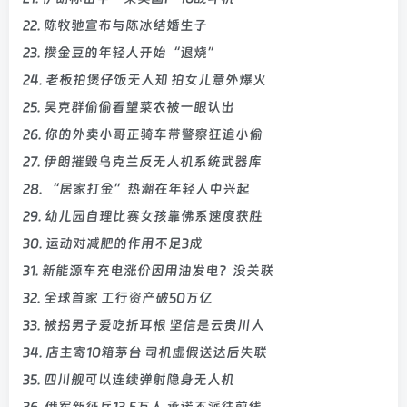
22. 陈牧驰宣布与陈冰结婚生子
23. 攒金豆的年轻人开始“退烧”
24. 老板拍煲仔饭无人知 拍女儿意外爆火
25. 吴克群偷偷看望菜农被一眼认出
26. 你的外卖小哥正骑车带警察狂追小偷
27. 伊朗摧毁乌克兰反无人机系统武器库
28. “居家打金”热潮在年轻人中兴起
29. 幼儿园自理比赛女孩靠佛系速度获胜
30. 运动对减肥的作用不足3成
31. 新能源车充电涨价因用油发电？没关联
32. 全球首家 工行资产破50万亿
33. 被拐男子爱吃折耳根 坚信是云贵川人
34. 店主寄10箱茅台 司机虚假送达后失联
35. 四川舰可以连续弹射隐身无人机