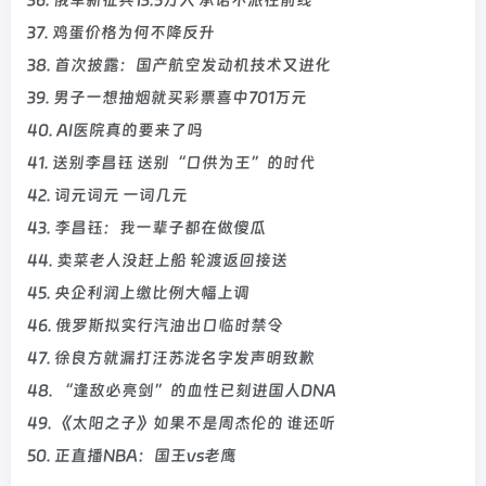
36. 俄军新征兵13.5万人 承诺不派往前线
37. 鸡蛋价格为何不降反升
38. 首次披露：国产航空发动机技术又进化
39. 男子一想抽烟就买彩票喜中701万元
40. AI医院真的要来了吗
41. 送别李昌钰 送别“口供为王”的时代
42. 词元词元 一词几元
43. 李昌钰：我一辈子都在做傻瓜
44. 卖菜老人没赶上船 轮渡返回接送
45. 央企利润上缴比例大幅上调
46. 俄罗斯拟实行汽油出口临时禁令
47. 徐良方就漏打汪苏泷名字发声明致歉
48. “逢敌必亮剑”的血性已刻进国人DNA
49. 《太阳之子》如果不是周杰伦的 谁还听
50. 正直播NBA：国王vs老鹰