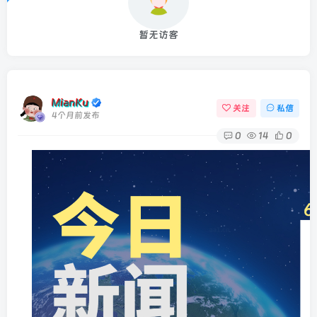
暂无访客
MianKu
关注
私信
4个月前发布
0
14
0