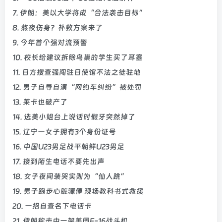
7. 伊朗：美以大学将成“合法袭击目标”
8. 熬夜伤身？补救方案来了
9. 今年首个强对流预警
10. 校长给建议拆除鸟巢的学生买了耳塞
11. 日方搜查强闯驻日使馆不法之徒驻地
12. 男子自导自演“网约车纠纷”被处罚
13. 莱卡也破产了
14. 选美小姐台上说话时假牙突然掉了
15. 辽宁一女子拥有3个身份证号
16. 中国U23男足战平朝鲜U23男足
17. 接到陌生电话不要先出声
18. 女子夜间装哭实则为“仙人跳”
19. 男子跑步心脏骤停 现场教科书式救援
20. 一招自查名下电话卡
21. 伊朗称击中一架美国F-16战斗机