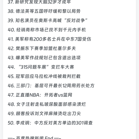
37. 新研究发现大脑32岁才成年
38. 德法英等五国呼吁缓和黎以局势
39. 知名演员在奥斯卡高喊“反对战争”
40. 经销商称市场已找不到千元内手机
41. 美军称有200多名士兵在中东7国受伤
42. 樊振东下赛季加盟杜塞尔多夫
43. 曝美军作战规划已包含退出选项
44. “315问题车展”变拦车大赛
45. 冠军回应马拉松冲线被裁判拦截
46. 三部门：基层可开最长12周用药长处方
47. 正直播NBA：开拓者vs篮网
48. 女子注射走私玻尿酸面部感染溃烂
49. 顾客投诉刘文祥麻辣烫吃出刀尖
50. 李成钢：中方反对美方单边的301调查
—- 百度热搜新闻 End —-