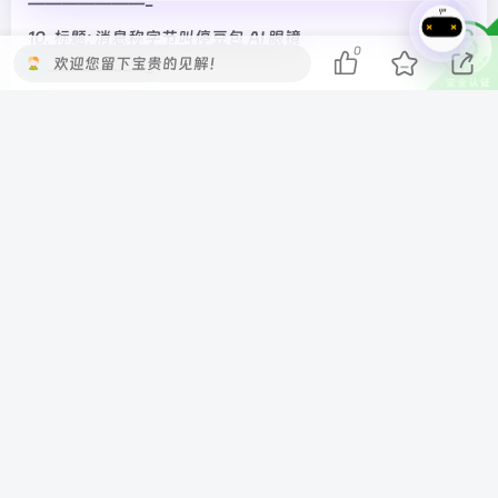
———————-
10. 标题: 消息称字节叫停豆包 AI 眼镜
0
欢迎您留下宝贵的见解！
———————-
11. 标题: 小米笔记本 Pro 14 定档 3 月 19 日：50W 持久性能
释放，双风扇、三风道散热
———————-
12. 标题: 印度用户被苹果 Apple Watch 手表灼伤手腕，维权
半年无果
———————-
—- IT之家新闻 End —-
©
版权声明
本站收集的资源仅供内部学习研究软件设计思想和原
理使用，学习研究后请自觉删除，请勿传播，因未及