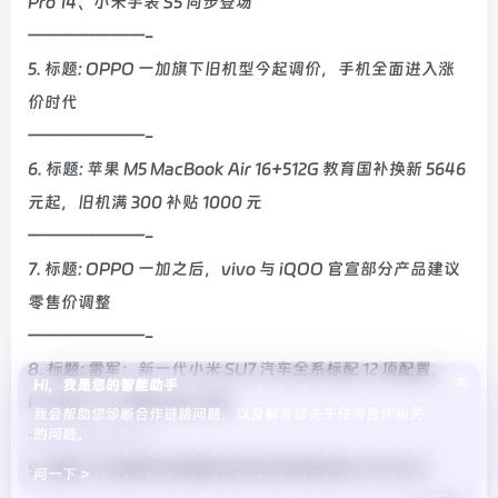
Pro 14、小米手表 S5 同步登场
———————-
5. 标题: OPPO 一加旗下旧机型今起调价，手机全面进入涨
价时代
———————-
6. 标题: 苹果 M5 MacBook Air 16+512G 教育国补换新 5646
元起，旧机满 300 补贴 1000 元
———————-
7. 标题: OPPO 一加之后，vivo 与 iQOO 官宣部分产品建议
零售价调整
———————-
8. 标题: 雷军：新一代小米 SU7 汽车全系标配 12 项配置，
×
Hi，我是您的智能助手
Pro 版 CLTC 续航 902 公里
我会帮助您诊断合作链路问题，以及解答您关于任何合作相关
的问题。
———————-
9. 标题: 华为春季全场景新品发布会官宣定档 3 月 23 日
问一下 >