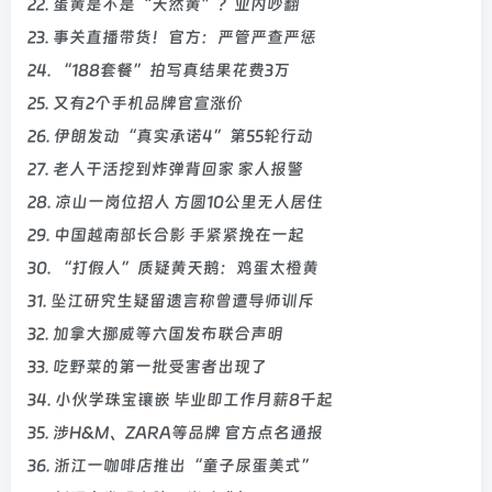
22. 蛋黄是不是“天然黄”？业内吵翻
23. 事关直播带货！官方：严管严查严惩
24. “188套餐”拍写真结果花费3万
25. 又有2个手机品牌官宣涨价
26. 伊朗发动“真实承诺4”第55轮行动
27. 老人干活挖到炸弹背回家 家人报警
28. 凉山一岗位招人 方圆10公里无人居住
29. 中国越南部长合影 手紧紧挽在一起
30. “打假人”质疑黄天鹅：鸡蛋太橙黄
31. 坠江研究生疑留遗言称曾遭导师训斥
32. 加拿大挪威等六国发布联合声明
33. 吃野菜的第一批受害者出现了
34. 小伙学珠宝镶嵌 毕业即工作月薪8千起
35. 涉H&M、ZARA等品牌 官方点名通报
36. 浙江一咖啡店推出“童子尿蛋美式”