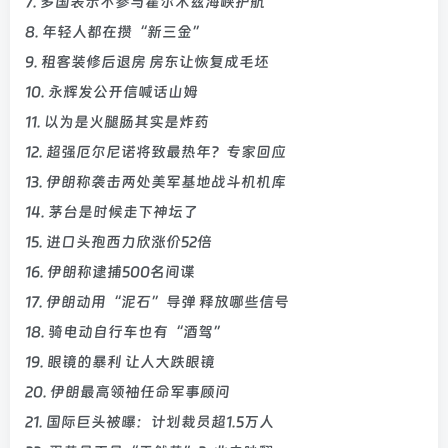
7. 多国表示不参与霍尔木兹海峡护航
8. 年轻人都在攒“新三金”
9. 租客装修后退房 房东让恢复成毛坯
10. 永辉发公开信喊话山姆
11. 以为是火腿肠其实是炸药
12. 超强厄尔尼诺将致最热年？专家回应
13. 伊朗称袭击两处美军基地战斗机机库
14. 茅台是时候走下神坛了
15. 进口头孢西力欣涨价52倍
16. 伊朗称逮捕500名间谍
17. 伊朗动用“泥石”导弹 释放哪些信号
18. 骑电动自行车也有“酒驾”
19. 眼镜的暴利 让人大跌眼镜
20. 伊朗最高领袖任命军事顾问
21. 国际巨头被曝：计划裁员超1.5万人