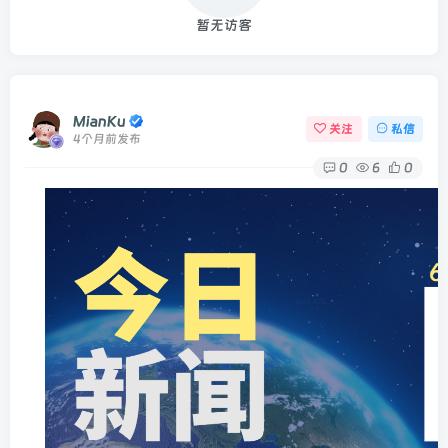
暂无访客
MianKu
关注
私信
4个月前发布
0
6
0