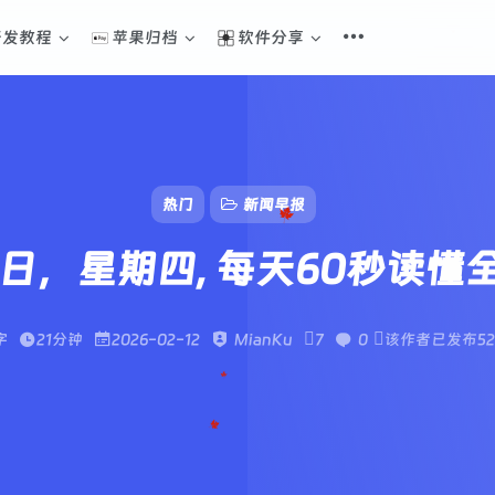
开发教程
苹果归档
软件分享
热门
新闻早报
12日，星期四, 每天60秒读懂
字
21分钟
2026-02-12
MianKu
7
0
该作者已发布5