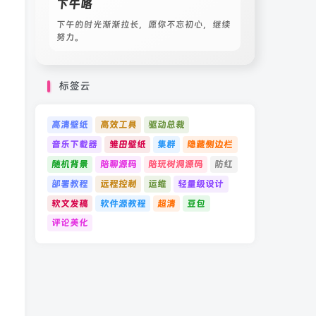
下午咯
下午的时光渐渐拉长，愿你不忘初心，继续
努力。
标签云
高清壁纸
高效工具
驱动总裁
音乐下载器
雏田壁纸
集群
隐藏侧边栏
随机背景
陪聊源码
陪玩树洞源码
防红
部署教程
远程控制
运维
轻量级设计
软文发稿
软件源教程
超清
豆包
评论美化