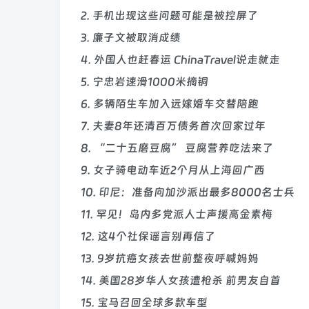
2. 手机出现这些问题可能是被控屏了
3. 廉子文被取消成绩
4. 外国人也赶春运 ChinaTravel说走就走
5. 宁忠岩速滑1000米摘铜
6. 多辆陌生车加入远嫁婚车交替陪跑
7. 夫妻8年还清百万债务首次回家过年
8. “二十五磨豆腐” 豆腐营养吃法来了
9. 女子骑电动车近2个月从上海回广西
10. 印尼：准备向加沙派出最多8000名士兵
11. 罕见！岛内多党派人士声援高金素梅
12. 这4个社保谣言别再信了
13. 9岁抗癌女孩去世前整夜呼喊妈妈
14. 美国28岁华人女孩遭枪杀 前男友自首
15. 宝马召回全球多款车型