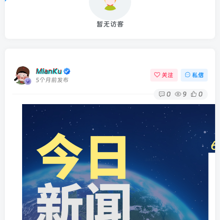
暂无访客
MianKu
关注
私信
5个月前发布
0
9
0