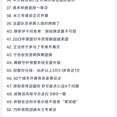
36. 中方展台站C位 挤满东南亚国防官员
37. 谯禾林被追授一等功
38. 米兰冬奥会正式开幕
39. 法国队员举牌入场时摔倒了
40. 媒体评千问免单：烧钱换流量不可取
41. 2025年德国对华贸易额超越美国
42. 王濛终于参与了冬奥开幕式
43. 宁忠岩张楚桐挥舞国旗
44. 鹰眼守护预警系统全面升级
45. 别墅村分钱：16岁以上3万5 1岁有近1万
46. 50个城市开展有奖发票试点
47. 预制菜将迎国标 你可能关心这4个问题
48. 胡辣汤风味可乐走红 9块9一瓶
49. 伊朗在谈判中表示绝不接受“零浓缩”
50. 75秒高燃回顾米兰冬奥会