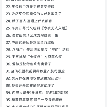
22. 年会抽中万元手机竟变瓷砖
23. 金店买金和卖金的大长队消失了
24. 除了盲人 盲道上什么都有
25. 冬奥开幕式又听到《今夜无人入睡》
26. 老君山凭什么成为网红第一山
27. 中国代表团身穿蓝色羽绒服
28. 八部门：整治虚拟货币“挖矿”活动
29. 宇宙神秘“小红点”为何那么红
30. 爱神丘比特也来冬奥会了
31. 坐飞机登机前要称体重？航司回应
32. 吴克群在贵阳农村放鞭炮庆过年
33. 冬奥开幕式转播导演忙坏了
34. 四川大哥开1元食堂：能吃1荤2素1汤
35. 粉菠萝黑草莓 颜色一换身价翻倍