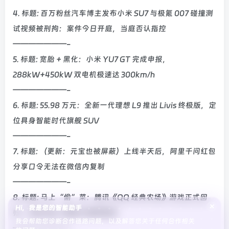
4. 标题: 百万粉丝汽车博主发布小米 SU7 与极氪 007 碰撞测
试视频被刑拘：案件今日开庭，当庭否认指控
———————-
5. 标题: 宽胎 + 黑化：小米 YU7 GT 完成申报，
288kW+450kW 双电机极速达 300km/h
———————-
6. 标题: 55.98 万元：全新一代理想 L9 推出 Livis 终极版，定
位具身智能时代旗舰 SUV
———————-
7. 标题: （更新：元宝也被屏蔽）上线半天后，阿里千问红包
分享口令无法在微信内复制
———————-
8. 标题: 马上“偷”菜：腾讯《QQ 经典农场》游戏正式回
×
Hi，我是您的智能助手
归，支持 QQ / 微信小程序游玩
我会帮助您诊断合作链路问题，以及解答您关于任何合作相关
———————-