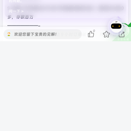
的问题。
9. 标题: 京东物流公开 001 号快递员退休生活：退休金 4000
问一下 >
多，存款百万
———————-
0
欢迎您留下宝贵的见解！
10. 标题: 阿里千问免单活动 9 小时订单破千万：持续扩容，
盒马门店也在接入中
———————-
11. 标题: 腾讯回应微信屏蔽千问与元宝分享口令：一视同仁
———————-
12. 标题: “最后的机会”来了，特斯拉宣布 Model S/X 现车
上新
———————-
—- IT之家新闻 End —-
©
版权声明