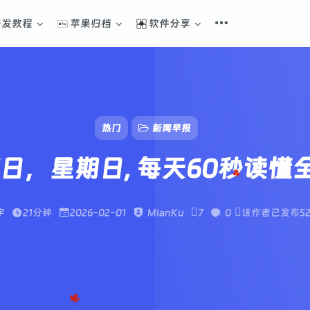
开发教程
苹果归档
软件分享
热门
新闻早报
01日，星期日, 每天60秒读懂
字
21分钟
2026-02-01
MianKu
7
0
该作者已发布5