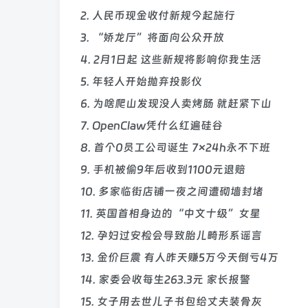
2. 人民币现金收付新规今起施行
3. “娇龙厅”将面向公众开放
4. 2月1日起 这些新规将影响你我生活
5. 年轻人开始抛弃投影仪
6. 为啥爬山发现没人卖烤肠 就赶紧下山
7. OpenClaw凭什么红遍硅谷
8. 首个0员工公司诞生 7×24h永不下班
9. 手机被偷9年后收到1100元退赔
10. 多家临街店铺一夜之间遭砌墙封堵
11. 英国首相身边的“中文十级”女星
12. 孕妇过安检会导致胎儿畸形系谣言
13. 金价巨震 有人昨天赚5万今天倒亏4万
14. 家委会收每生263.3元 家长报警
15. 女子用去世儿子书包给丈夫装骨灰