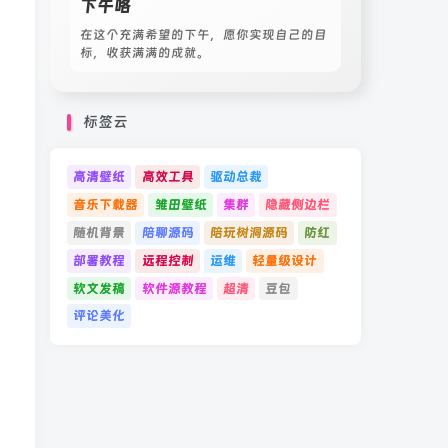
下午咯
在这个充满希望的下午，愿你实现自己的目
标，收获满满的成就。
标签云
高清壁纸
高效工具
驱动总裁
音乐下载器
雏田壁纸
集群
隐藏侧边栏
随机背景
陪聊源码
陪玩树洞源码
防红
部署教程
远程控制
运维
轻量级设计
软文发稿
软件源教程
超清
豆包
评论美化