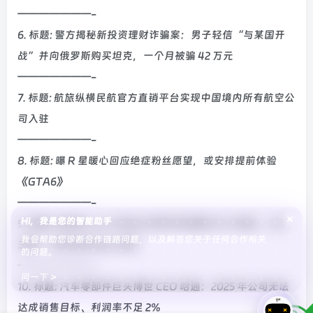
———————-
6. 标题: 警方揭秘新投资理财诈骗案：男子轻信“与某国开
战”并向俄罗斯购买坦克，一个月被骗 42 万元
———————-
7. 标题: 航旅纵横民航官方直销平台实现中国境内所有航空公
司入驻
———————-
8. 标题: 曝 R 星暖心回应绝症粉丝愿望，或安排提前体验
《GTA6》
———————-
×
Hi，我是您的智能助手
9. 标题: 消息称 vivo X300s 系列手机搭载 7K 大电池、2 亿
我会帮助您诊断合作链路问题，以及解答您关于任何合作相关
主摄，对标友商 Max 机型
的问题。
———————-
问一下 >
10. 标题: 汽车零部件巨头博世 CEO 哈通：2025 年公司无法
达成销售目标、利润率不足 2%