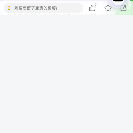
0
———————-
欢迎您留下宝贵的见解！
11. 标题: 微软发布 Win11/10 系统 KB5077744、KB5077797
紧急更新包，需手动下载
———————-
12. 标题: 政府补贴 1500 元：海信 UX 系列电视 163 英寸
795299 元官方直降
———————-
—- IT之家新闻 End —-
©
版权声明
本站收集的资源仅供内部学习研究软件设计思想和原
理使用，学习研究后请自觉删除，请勿传播，因未及
时删除所造成的任何后果责任自负。