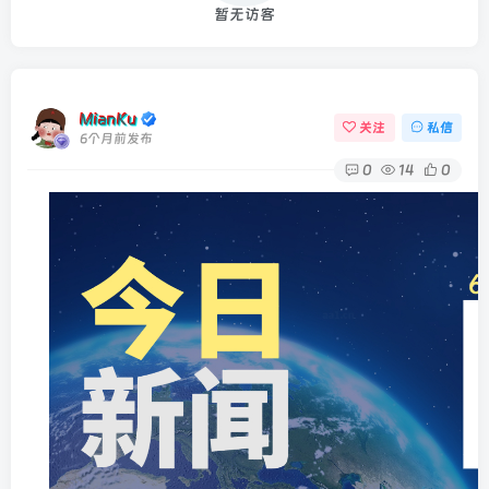
暂无访客
MianKu
关注
私信
6个月前发布
0
14
0