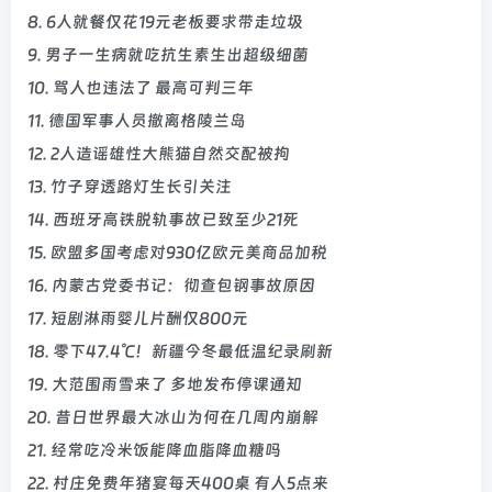
8. 6人就餐仅花19元老板要求带走垃圾
9. 男子一生病就吃抗生素生出超级细菌
10. 骂人也违法了 最高可判三年
11. 德国军事人员撤离格陵兰岛
12. 2人造谣雄性大熊猫自然交配被拘
13. 竹子穿透路灯生长引关注
14. 西班牙高铁脱轨事故已致至少21死
15. 欧盟多国考虑对930亿欧元美商品加税
16. 内蒙古党委书记：彻查包钢事故原因
17. 短剧淋雨婴儿片酬仅800元
18. 零下47.4℃！新疆今冬最低温纪录刷新
19. 大范围雨雪来了 多地发布停课通知
20. 昔日世界最大冰山为何在几周内崩解
21. 经常吃冷米饭能降血脂降血糖吗
22. 村庄免费年猪宴每天400桌 有人5点来