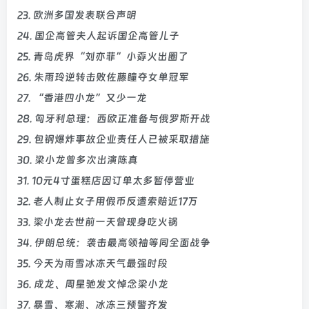
23. 欧洲多国发表联合声明
24. 国企高管夫人起诉国企高管儿子
25. 青岛虎界“刘亦菲”小孬火出圈了
26. 朱雨玲逆转击败佐藤瞳夺女单冠军
27. “香港四小龙”又少一龙
28. 匈牙利总理：西欧正准备与俄罗斯开战
29. 包钢爆炸事故企业责任人已被采取措施
30. 梁小龙曾多次出演陈真
31. 10元4寸蛋糕店因订单太多暂停营业
32. 老人制止女子用假币反遭索赔近17万
33. 梁小龙去世前一天曾现身吃火锅
34. 伊朗总统：袭击最高领袖等同全面战争
35. 今天为雨雪冰冻天气最强时段
36. 成龙、周星驰发文悼念梁小龙
37. 暴雪、寒潮、冰冻三预警齐发