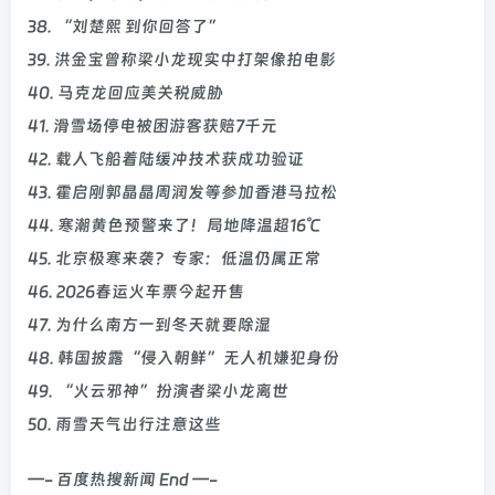
38. “刘楚熙 到你回答了”
39. 洪金宝曾称梁小龙现实中打架像拍电影
40. 马克龙回应美关税威胁
41. 滑雪场停电被困游客获赔7千元
42. 载人飞船着陆缓冲技术获成功验证
43. 霍启刚郭晶晶周润发等参加香港马拉松
44. 寒潮黄色预警来了！局地降温超16℃
45. 北京极寒来袭？专家：低温仍属正常
46. 2026春运火车票今起开售
47. 为什么南方一到冬天就要除湿
48. 韩国披露“侵入朝鲜”无人机嫌犯身份
49. “火云邪神”扮演者梁小龙离世
50. 雨雪天气出行注意这些
—- 百度热搜新闻 End —-