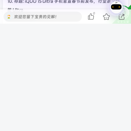
10. 标题: iQOO 15 Ultra 手机官宣春节前发布，行业首个性
能 Ultra
0
欢迎您留下宝贵的见解！
———————-
11. 标题: 消息称 2025 年山姆中国付费会员数首次突破千万，
平均每位消费 1.3 万元
———————-
12. 标题: 欧盟公布 2024 年全球研发投入百强企业：亚马逊
第一，华为成唯一进前十的中国企业
———————-
—- IT之家新闻 End —-
©
版权声明
本站收集的资源仅供内部学习研究软件设计思想和原
理使用，学习研究后请自觉删除，请勿传播，因未及