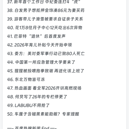
37. 新年首个工作日 中纪委连打4“虎”
38. 白发男子想抵押金饰凑86元为妻买药
39. 游客带儿子滑雪被要求自证亲子关系
40. 花1万8住月子中心12天吃出6次异物
41. 巴菲特“退休”后首度发声
42. 2026年育儿补贴今天开始申领
43. 委方：美对委军事行动已致80人死亡
44. 中国第一所应急管理大学要来了
45. 猩猩被投喂抱拳致谢 再进化该上班了
46. 东北万物皆可冻
47. 热血画面 看全军2026开训高燃现场
48. 何炅写了26年的专栏停更了
49. LABUBU不用抢了
50. 车厘子含褪黑素能助眠？专家提醒
—- 百度热搜新闻 End —-