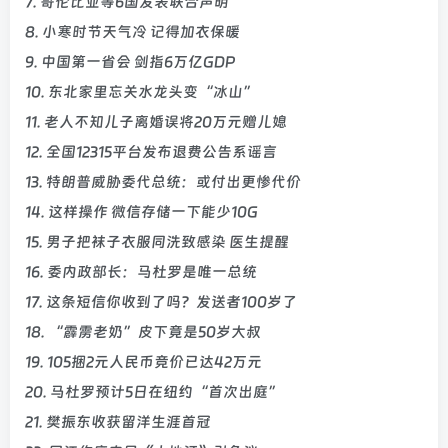
7. 哥伦比亚等6国发表联合声明
8. 小寒时节天气冷 记得加衣保暖
9. 中国第一省会 剑指6万亿GDP
10. 东北家里忘关水龙头变“冰山”
11. 老人不知儿子离婚误将20万元赠儿媳
12. 全国12315平台发布退费公告系谣言
13. 特朗普威胁委代总统：或付出更惨代价
14. 这样操作 微信存储一下能少10G
15. 男子把袜子衣服同洗致感染 医生提醒
16. 委内政部长：马杜罗是唯一总统
17. 这条短信你收到了吗？发送者100岁了
18. “霹雳老奶”皮下竟是50岁大叔
19. 105捆2元人民币竞价已达42万元
20. 马杜罗预计5日在纽约“首次出庭”
21. 樊振东收获留洋生涯首冠