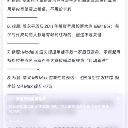
5. 标题: 我国科学家培育出世界首例无肌间刺武昌鱼和草鱼：
两年内有望端上餐桌，不用怕卡刺
———————-
6. 标题: 段永平回应 2011 年投资苹果股票大涨 1881.8%：每
个时代成功的人都是有时代红利的，但这不是关键
———————-
7. 标题: Model X 迎头相撞半挂车致一家四口丧命，家属起诉
特斯拉并点名马斯克夸大宣传辅助驾驶为“自动驾驶”
———————-
8. 标题: 苹果 M5 Max 游戏性能预估：《赛博朋克 2077》帧
率较 M4 Max 提升 47%
———————-
×
Hi，我是您的智能助手
9. 标题: 小迭代旗舰工程机影像配置曝光：3X± 光学变焦、
我会帮助您诊断合作链路问题，以及解答您关于任何合作相关
的问题。
200Mp 主摄，预计属于小米 17 系列
———————-
问一下 >