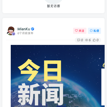
暂无访客
MianKu
关注
私信
6个月前发布
0
6
0