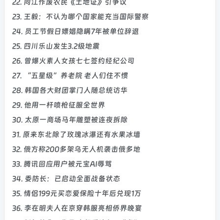
22. 同江作废农民《土地证》引争议
23. 王毅：不认为哪个国家能充当国际警察
24. 员工节假日嫖娼隐瞒7年被单位辞退
25. 四川乐山发生3.2级地震
26. 曾爆火素人女孩七七签约经纪公司
27. “五星级”养老院 老人们住不惯
28. 韩国各大财团掌门人随总统访华
29. 他用一杆喷枪征服全世界
30. 太原一商场马年雕塑被连夜拆除
31. 原来东北除了玫瑰冰瀑还有水果冰墙
32. 俄方称200多架乌无人机袭击俄多地
33. 腾讯回应用户被元宝AI辱骂
34. 委防长：已启动全面战备状态
35. 情侣199元买恋爱保险十年后兑现1万
36. 李在明夫人在京穿韩服亮相侨界晚宴