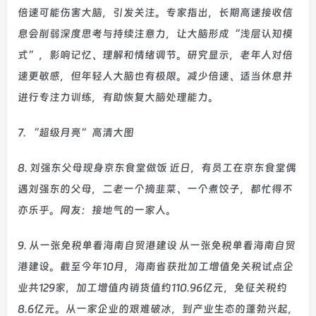
倍速可能伤害大脑，引发关注。专家指出，长期高速接收信
息会削弱深度思考与持续注意力，让大脑形成“浅层认知模
式”，影响记忆、理解和情绪调节。研究显示，老年人对倍
速更敏感，但年轻人大脑也有极限。减少倍速、适当休息并
进行专注力训练，有助恢复大脑处理能力。
7. “超级月亮”高清大图
8. 刘强东父母现身京东食堂做饭 近日，有员工在京东食堂偶
遇刘强东的父母，二老一个摘韭菜、一个煮饺子，都忙得不
亦乐乎。网友：接地气的一家人。
9. 从一张免税单看海南自贸港建设 从一张免税单看海南自贸
港建设。截至今年10月，海南省获批加工增值免关税试点企
业共129家，加工增值内销货值约110.96亿元，免征关税约
8.6亿元。从一家企业的艰难破冰，到产业生态的蓬勃兴起，