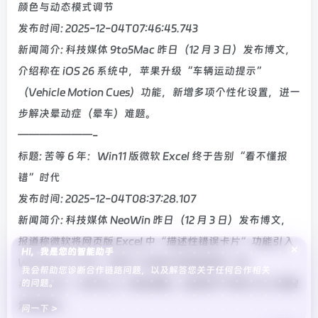
颜色与动态模式调节
发布时间: 2025-12-04T07:46:45.743
新闻简介: 科技媒体 9to5Mac 昨日（12 月 3 日）发布博文，
介绍称在 iOS 26 系统中，苹果升级“车辆运动提示”
（Vehicle Motion Cues）功能，新增多项个性化设置，进一
步解决晕动症（晕车）难题。
———————-
标题: 苦等 6 年：Win11 版微软 Excel 终于告别“看不懂报
错”时代
发布时间: 2025-12-04T08:37:28.107
新闻简介: 科技媒体 NeoWin 昨日（12 月 3 日）发布博文，
报道称微软将网页版 Excel 中“描述性错误卡片”功能引入
×
Hi，我是您的智能助手
Windows 11 平台，解决了长期以来报错信息（如
我会帮助您诊断合作链路问题，以及解答您关于任何合作相关
的问题。
#VALUE!、#SPILL!）晦涩难懂、迫使用户中断工作上网搜
索的痛点。
问一下 >