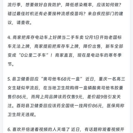
流行季，想要做好自我防护，降低感染概率，应该如何做？
错过最佳时机还有必要接种流感疫苗吗？来自疾控部门的建
议，请查收。
4. 商家把库存电动车上好牌当二手车卖 12月1日开始老国标
车无法上牌，商家提前把库存车上牌，降价出售，新车全部
变成“0公里二手车”！商家直言，现在是电动车的寒冬季
节。
5. 县卫健委回应“奥司他韦68元一盒” 近日，重庆一名高三
女生疑似甲流后，在当地卫生院购得一盒磷酸奥司他韦胶囊
售价86元，而网上同品牌该药仅售9元，差价超9倍引发关
注。酉阳县卫健委回应该药全国统一挂网价86元，医保局称
卫生院无违规。
6. 喜欢开倍速看视频的人天塌了 近日，有话题称观看视频开