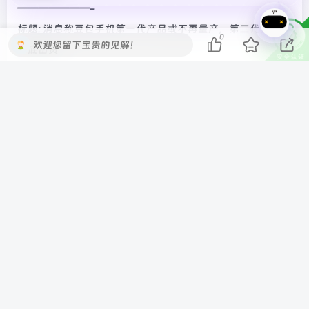
———————-
标题: 消息称豆包手机第一代产品或不再量产，第二代预计明
0
欢迎您留下宝贵的见解！
年底出货
发布时间: 2025-12-04T16:26:08.683
新闻简介: 豆包手机首批3万台售罄，短期内或不再生产。第
二代产品已启动研发，预计2026年底出货。豆包手机助手支
持AI操作手机功能，未来将整合进更多品牌机型。#豆包手
机# #AI助手#
———————-
标题: 微信鸿蒙版 App 获 8.0.13.34 正式版更新，实况照片查
看功能扩大测试范围
发布时间: 2025-12-04T10:34:44.243
新闻简介: 微信鸿蒙版 App 昨日迎来 8.0.13.34 正式版更新，
更新日志显示，该版本微信修复了一些已知问题。有用户反
馈，微信鸿蒙版的实况照片查看功能正扩大测试范围。#微