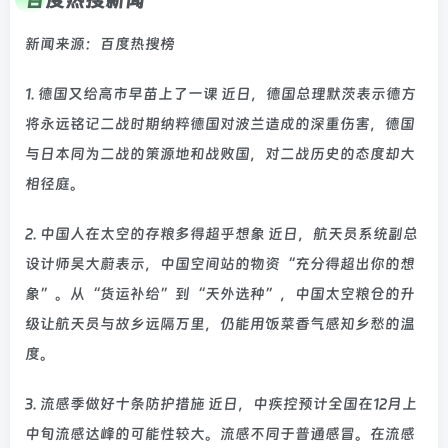
百度热搜新闻
新闻来源：百度热搜榜
1. 德国又给高市早苗上了一课 近日，德国总理默茨表示德方
将永远铭记二战时期纳粹德国对波兰造成的深重伤害，德国
与日本同为二战的策源地和战败国，对二战历史的态度却大
相径庭。
2. 中国人在太空的存粮多得超乎想象 近日，航天员系统副总
设计师吴大蔚表示，中国空间站的物资“充分得超出你的想
象”。从“货运补给”到“天外选种”，中国太空粮仓的升
级让航天员与故乡远隔万里，仍能用饭菜香气感知乡愁的温
度。
3. 流感季做好十条防护措施 近日，中疾控预计全国在12月上
中旬流感达峰的可能性较大。流感不同于普通感冒。在流感