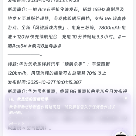
发布时间: 2025-10-27T20:21:14.23
新闻简介: 一加 Ace 6 手机今晚发布，搭载 165Hz 高刷屏及
骁龙 8 至尊版处理器，游戏体验碾压同档。支持 165 超高帧
游戏、全新「风驰游戏内核」、电竞三芯等，7800mAh 电
池 + 120W 快充续航组合，充电 10 分钟畅玩 3.3 小时。#一
加Ace6# #骁龙8至尊版#
———————-
标题: 华为余承东详解汽车“续航杀手”：车速跑到
120km/h，风阻消耗的能量可占总能耗 70% 以上
发布时间: 2025-10-27T18:01:15.387
新闻简介: 华为常务董事、终端 BG 董事长余承东今日发布视
×
Hi，我是您的智能助手
频，介绍了汽车的“续航杀手”—— 风阻。他表示，当车速
我会帮助您诊断合作链路问题，以及解答您关于任何合作相关
跑到 120km/h，风阻消耗的能量可占总能耗的 70% 以上。
的问题。
余承东还介绍了一个公式：风阻 =½（车速 ²× 风阻系数 × 迎
问一下 >
风面积 × 空气密度）。