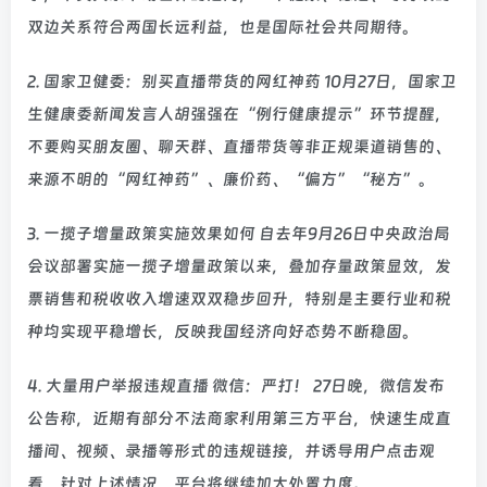
双边关系符合两国长远利益，也是国际社会共同期待。
2. 国家卫健委：别买直播带货的网红神药 10月27日，国家卫
生健康委新闻发言人胡强强在“例行健康提示”环节提醒，
不要购买朋友圈、聊天群、直播带货等非正规渠道销售的、
来源不明的“网红神药”、廉价药、“偏方”“秘方”。
3. 一揽子增量政策实施效果如何 自去年9月26日中央政治局
会议部署实施一揽子增量政策以来，叠加存量政策显效，发
票销售和税收收入增速双双稳步回升，特别是主要行业和税
种均实现平稳增长，反映我国经济向好态势不断稳固。
4. 大量用户举报违规直播 微信：严打！ 27日晚，微信发布
公告称，近期有部分不法商家利用第三方平台，快速生成直
播间、视频、录播等形式的违规链接，并诱导用户点击观
看，针对上述情况，平台将继续加大处置力度。