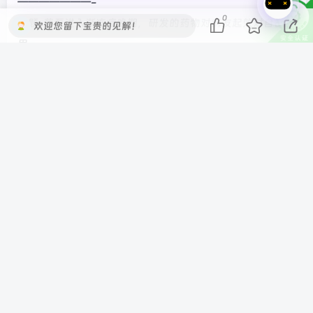
———————-
0
标题: 蔡磊进入渐冻症晚期，研发的药物对病友起效对自己没
欢迎您留下宝贵的见解！
用
发布时间: 2025-10-27T15:16:50.58
新闻简介: 渐冻症抗争者、京东前副总裁蔡磊病情恶化，已丧
失语言、吞咽及肢体活动能力，仅能通过眼控仪与外界沟
通。他仍坚持科研与公益，资助超5000万元支持渐冻症研
究，帮助多名病友重获新生。#渐冻症##蔡磊#
———————-
标题: 豪掷 5354 万港元，阿里巴巴前 CEO 张勇买下香港半
山豪宅
发布时间: 2025-10-27T08:34:53.073
新闻简介: 阿里巴巴前CEO张勇卸任后，以5354万港元购入
香港半山竹林苑一套193平方米豪宅。该交易为希慎兴业资产
变现计划的一部分，预计收益1930万港元。#张勇# #香港