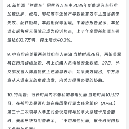
8. 新能源“烂尾车”困扰百万车主 2025年新能源汽车行业
加速洗牌，威马、哪吒等车企破产导致数百万车主面临质保
失效、配件短缺、车险拒保等困境。中消协报告显示，车企
退市后售后无保障已成为投诉焦点，上半年全国新能源车销
量达693.7万辆，同比增长40.3%。
9. 中方回应美军两架战机坠入南海 当地时间26日，两架美军
机在南海相继坠毁，机上机组人员均被安全救起。27日，外
交部发言人郭嘉昆就上述消息表示：如果美方提出，中方愿
意从人道主义的角度出发，向美方提供必要的协助。
10. 特朗普：很长时间内不想和加总理见面 当地时间10月27
日，在被问及是否打算在韩国举行亚太经合组织（APEC）
第三十二次领导人非正式会议期间与加拿大总理卡尼会面
时，美国总统特朗普表示，“不想和他见面，很长时间内都