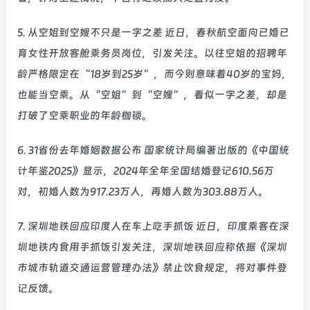
5. 从空姐到空嫂不只是一字之差 近日，春秋航空面向已婚已
育女性开放客舱乘务员岗位，引发关注。以往空姐的招聘年
龄严格限定在“18岁到25岁”，而今则意味着40岁的宝妈，
也能当空乘。从“空姐”到“空嫂”，看似一字之差，却是
打破了空乘职业的年龄枷锁。
6. 31省份去年婚姻数据公布 国家统计局编著出版的《中国统
计年鉴2025》显示，2024年全年全国结婚登记610.56万
对，初婚人数为917.23万人，再婚人数为303.88万人。
7. 深圳地铁回应印度人在车上吃手抓饭 近日，印度乘客在深
圳地铁内食用手抓饭引发关注，深圳地铁回应称依据《深圳
市城市轨道交通运营管理办法》禁止饮食规定，将对事件登
记反馈。