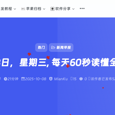
开发教程
苹果归档
软件分享
热门
新闻早报
8日，星期三, 每天60秒读
字
21分钟
2025-10-08
MianKu
15
0
该作者已发布5