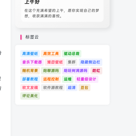
上午好
在这个充满希望的上午，愿你实现自己的梦
想，收获满满的喜悦。
标签云
纷
高清壁纸
高效工具
驱动总裁
音乐下载器
雏田壁纸
集群
隐藏侧边栏
随机背景
陪聊源码
陪玩树洞源码
防红
我
部署教程
远程控制
运维
轻量级设计
软文发稿
软件源教程
超清
豆包
传
评论美化