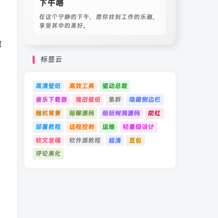
下午咯
在这个宁静的下午，愿你找到工作的乐趣，
享受其中的美好。
风
标签云
高清壁纸
高效工具
驱动总裁
音乐下载器
雏田壁纸
集群
隐藏侧边栏
随机背景
陪聊源码
陪玩树洞源码
防红
部署教程
远程控制
运维
轻量级设计
软文发稿
软件源教程
超清
豆包
评论美化