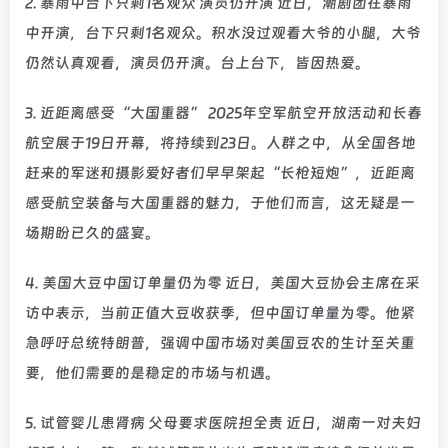
2. 暴雨中台下只剩1名观众 演员仍开演 近日，潮剧团在暴雨
中开演，台下只剩1名观众。积水没过观看大爷的小腿，大爷
仍然认真观看，演员仍开演。台上台下，皆因热爱。
3. 近距离感受“大国重器” 2025年空军航空开放活动和长春
航空展于19日开幕，将持续到23日。人群之中，从全国各地
赶来的军迷和摄影爱好者们早早架起“长枪短炮”，近距离
感受航空装备与大国重器的魅力，于他们而言，这无疑是一
场期盼已久的盛宴。
4. 美国大豆中国订单量仍为零 近日，美国大豆协会主席在采
访中表示，当前正值大豆收获季，但中国订单量为零。他紧
急呼吁总统特朗普，强调中国市场对美国豆农的生计至关重
要，他们需要的是稳定的市场与机遇。
5. 试管婴儿患肾病 父母要求医院担全责 近日，湖南一对夫妇