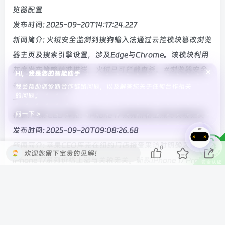
览器配置
发布时间: 2025-09-20T14:17:24.227
新闻简介: 火绒安全监测到搜狗输入法通过云控模块篡改浏览
器主页及搜索引擎设置，涉及Edge与Chrome。该模块利用
灰度发布策略精准推送，火绒已可拦截查杀。#浏览器安全
×
Hi，我是您的智能助手
# #输入法隐私#
我会帮助您诊断合作链路问题，以及解答您关于任何合作相关
的问题。
———————-
问一下 >
标题: 苹果 CEO 库克：iPhone 17 系列价格上涨与关税无关
发布时间: 2025-09-20T09:08:26.68
新闻简介: 苹果CEO库克在纽约门店接受采访时明确表示，
0
欢迎您留下宝贵的见解！
iPhone 17系列价格上涨与关税无关。新款iPhone 17 Pro涨
价100美元，同时推出更高定价的Air机型取代Plus。库克还
回应了AI功能进展缓慢的质疑，称手机中处处有AI技术。
#iPhone17涨价##库克回应#
———————-