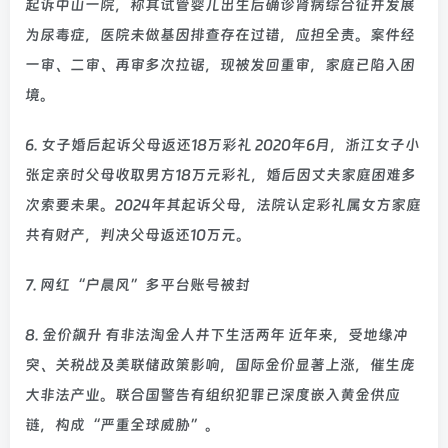
起诉中山一院，称其试管婴儿出生后确诊肾病综合征并发展
为尿毒症，医院未做基因排查存在过错，应担全责。案件经
一审、二审、再审多次拉锯，现被发回重审，家庭已陷入困
境。
6. 女子婚后起诉父母返还18万彩礼 2020年6月，浙江女子小
张定亲时父母收取男方18万元彩礼，婚后因丈夫家庭困难多
次索要未果。2024年其起诉父母，法院认定彩礼属女方家庭
共有财产，判决父母返还10万元。
7. 网红“户晨风”多平台账号被封
8. 金价飙升 有非法淘金人井下生活两年 近年来，受地缘冲
突、关税战及美联储政策影响，国际金价显著上涨，催生庞
大非法产业。联合国警告有组织犯罪已深度嵌入黄金供应
链，构成“严重全球威胁”。