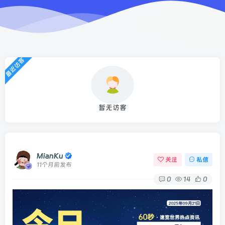
最近访客
暂无访客
MianKu
关注
私信
11个月前发布
0
14
0