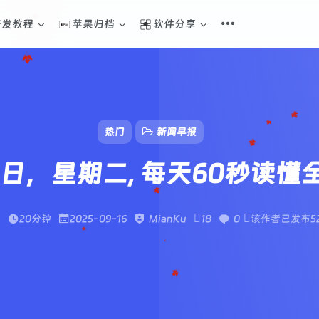
开发教程
苹果归档
软件分享
热门
新闻早报
16日，星期二, 每天60秒读懂
字
20分钟
2025-09-16
MianKu
18
0
该作者已发布5