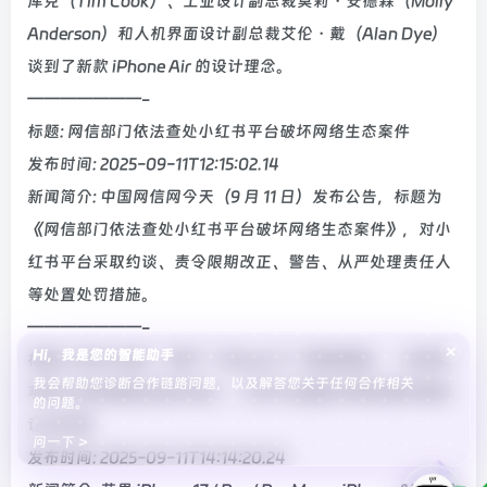
库克（Tim Cook）、工业设计副总裁莫莉・安德森（Molly
Anderson）和人机界面设计副总裁艾伦・戴（Alan Dye）
谈到了新款 iPhone Air 的设计理念。
———————-
标题: 网信部门依法查处小红书平台破坏网络生态案件
发布时间: 2025-09-11T12:15:02.14
新闻简介: 中国网信网今天（9 月 11 日）发布公告，标题为
《网信部门依法查处小红书平台破坏网络生态案件》，对小
红书平台采取约谈、责令限期改正、警告、从严处理责任人
等处置处罚措施。
———————-
×
Hi，我是您的智能助手
标题: OPPO 陈希“锐评”iPhone 17「诚意满满」：安卓和
我会帮助您诊断合作链路问题，以及解答您关于任何合作相关
苹果之间的差距在逐年减小，不然不会逼的苹果挤爆牙膏和
的问题。
让出价格
问一下 >
发布时间: 2025-09-11T14:14:20.24