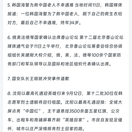
5. 韩国海警为救中国老人不幸遇难 当地时间11日，韩国媒体
报道：一位韩国海警为了救中国老人，脱下自己的救生衣给
对方，最后自己不幸遇难，终年34岁。
6. 俄美法德等国家确认出席香山论坛 第十二届北京香山论坛
媒体通气会于11日上午举行， 北京香山论坛筹委会综合协调
组组长吴建刚大校介绍，俄、美、法、德等100余个国家防
务部门和军队领导以及国际和地区组织代表确认出席。
7. 国安队长王刚就冲突事件道歉
8. 沈阳以最高礼遇迎英雄归来 9月12日，第十二批30位在韩
志愿军烈士遗骸将回归祖国。沈阳以最高礼遇迎接：全城大
屏点亮“中国红”，主干道悬挂3500余面五星红旗，公交
车、出租车和商铺屏幕齐刷“英雄回家”。市民自发驻足缅
怀，城市以庄严深情照亮烈士回家的路。