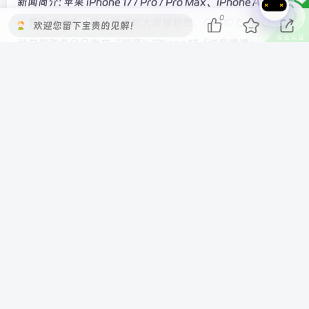
新闻简介: 苹果 iPhone 17 / Pro / Pro Max、iPhone Air 昨日
0
凌晨正式发布，因升级点较大而被称赞。OPPO ColorOS 设
欢迎您留下宝贵的见解！
计总监陈希今日发文“锐评”iPhone 17「诚意满满」，称可
以说明一件事情，安卓和苹果之间的差距在逐年减小，切身
感受到了压力，不然也不会逼的苹果挤爆牙膏和让出价格，
商业与产品上的「余量」被一次性释放。
———————-
标题: 小红书回应被网信办约谈：已第一时间成立整改专项工
作小组，推进热搜榜单生态专项治理
发布时间: 2025-09-11T17:22:37.637
新闻简介: 小红书称，已对照网信部门的要求，第一时间成立
整改专项工作小组，推进热搜榜单生态专项治理，进一步提
升热搜榜单管理能力。
———————-
标题: 19.79 万元起，新一代智己 LS6 车型上市 27 分钟大定