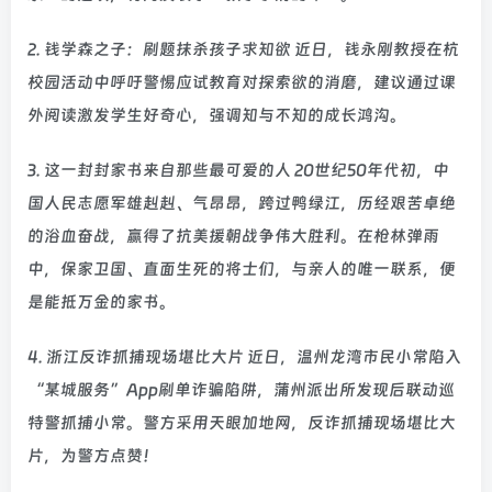
2. 钱学森之子：刷题抹杀孩子求知欲 近日，钱永刚教授在杭
校园活动中呼吁警惕应试教育对探索欲的消磨，建议通过课
外阅读激发学生好奇心，强调知与不知的成长鸿沟。
3. 这一封封家书来自那些最可爱的人 20世纪50年代初，中
国人民志愿军雄赳赳、气昂昂，跨过鸭绿江，历经艰苦卓绝
的浴血奋战，赢得了抗美援朝战争伟大胜利。在枪林弹雨
中，保家卫国、直面生死的将士们，与亲人的唯一联系，便
是能抵万金的家书。
4. 浙江反诈抓捕现场堪比大片 近日，温州龙湾市民小常陷入
“某城服务”App刷单诈骗陷阱，蒲州派出所发现后联动巡
特警抓捕小常。警方采用天眼加地网，反诈抓捕现场堪比大
片，为警方点赞！