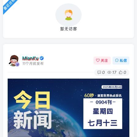
最近访客
暂无访客
MianKu
关注
私信
11个月前发布
0
17
0