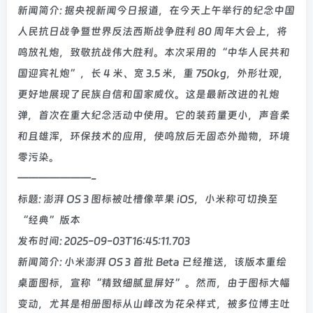
新闻简介: 据央视新闻今日报道，在今天上午举行的纪念中国
人民抗日战争暨世界反法西斯战争胜利 80 周年大会上，将
鸣放礼炮，致敬抗战伟大胜利。本次采用的“中华人民共和
国迎宾礼炮”，长 4 米、宽 3.5 米，重 750kg，外形壮观，
更好地展现了民族自信和国家威仪。这是最新改进的礼炮
弹，首次在重大纪念活动中使用。它的装药量更小，声音柔
和且雄浑，环保技术的应用，使鸣放后无固态外抛物，环境
零污染。
———————-
标题: 澎湃 OS 3 图标被吐槽像苹果 iOS，小米称可切换至
“经典”版本
发布时间: 2025-09-03T16:45:11.703
新闻简介: 小米澎湃 OS 3 首批 Beta 已经推送，该版本重绘
桌面图标，宣称“精致细腻显屏好”。然而，由于图标大幅
变动，尤其是相册图标从山峰改为花朵样式，被多位博主吐