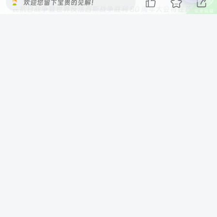
欢迎您留下宝贵的见解！
民抗日战争暨世界反法西斯战争胜利 80 周年大会将在首都
天安门广场隆重举行。军事航天部队方队、网络空间部队方
队、信息支援部队方队，依次接受检阅，这是三支兵种首次
亮相天安门广场。
———————-
标题: 小米 YU7 遭逆行水泥罐车撞击事故责任已认定：后者
全责，且无证驾驶、无保险
发布时间: 2025-09-03T16:21:07.543
新闻简介: 8 月 19 日内蒙古赤峰，一辆正常行驶的小米
YU7，遭到一辆逆行的水泥罐车撞击并推行一段距离，车内
人员未受伤，可安全下车。根据小米 YU7 车主最新消息，此
次交通事故的责任已认定，水泥罐车一方需承担事故全部责
任。该车主还透露了一些细节：本次事故共造成 9 辆车受
损、10 人受伤，另外肇事水泥罐车还存在违规情况，包括准
驾照不符（相当于无证驾驶）、没有保险、没有挂靠公司。