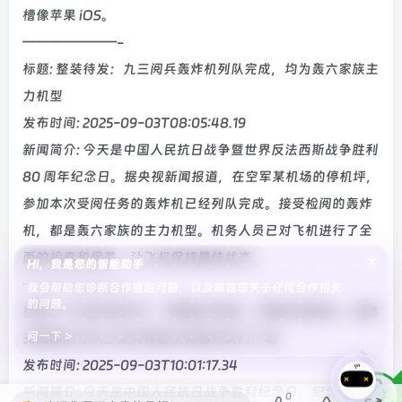
槽像苹果 iOS。
———————-
标题: 整装待发：九三阅兵轰炸机列队完成，均为轰六家族主
力机型
发布时间: 2025-09-03T08:05:48.19
新闻简介: 今天是中国人民抗日战争暨世界反法西斯战争胜利
80 周年纪念日。据央视新闻报道，在空军某机场的停机坪，
参加本次受阅任务的轰炸机已经列队完成。接受检阅的轰炸
机，都是轰六家族的主力机型。机务人员已对飞机进行了全
面的检查和保养，让飞机保持最佳状态。
×
Hi，我是您的智能助手
———————-
我会帮助您诊断合作链路问题，以及解答您关于任何合作相关
的问题。
标题: 九三阅兵进行中：军事航天部队、网络空间部队、信息
问一下 >
支援部队方队三支兵种首次亮相天安门广场
发布时间: 2025-09-03T10:01:17.34
新闻简介: 今天是中国人民抗日战争胜利纪念日，纪念中国人
0