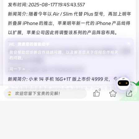
发布时间: 2025-08-17T19:45:43.557
新闻简介: 随着今年以 Air / Slim 代替 Plus 型号，再加上明年
折叠屏 iPhone 的推出，苹果明年新一代的 iPhone 产品线得
以扩展，苹果公司因此将调整该系列的产品阵容布局。
———————-
×
Hi，我是您的智能助手
标题: 小米 14 手机 16G+1T 版 4999 → 2549 元再降价，配骁
我会帮助您诊断合作链路问题，以及解答您关于任何合作相关
的问题。
龙 8 Gen3 处理器
问一下 >
发布时间: 2025-08-17T16:22:02.713
新闻简介: 小米 14 手机 16G+1T 版上市价 4999 元，今日京
东三方旗舰店直降至 3499 元 + 自动发放 200 元首购礼金。
0
欢迎您留下宝贵的见解！
———————-
标题: 罗永浩曝董宇辉独立后年收入二三十亿，与辉同行官方
否认
发布时间: 2025-08-17T17:28:27.45
新闻简介: 罗永浩爆料董宇辉自立门户后年收入达二三十亿，