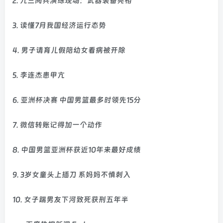
2. 九三阅兵演练现场：武器装备亮相
3. 读懂7月我国经济运行态势
4. 男子请育儿假陪幼女看病被开除
5. 李连杰患甲亢
6. 亚洲杯决赛 中国男篮最多时领先15分
7. 微信转账记得加一个动作
8. 中国男篮亚洲杯获近10年来最好成绩
9. 3岁女童头上插刀 系妈妈不慎刺入
10. 女子踹男友下河致死获刑五年半