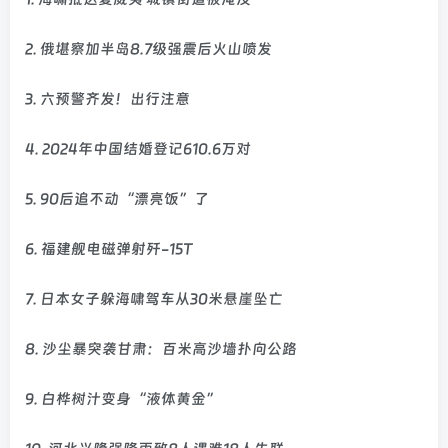
2. 俄堪察加半岛8.7级强震后火山喷发
3. 六预警齐发！出行注意
4. 2024年中国结婚登记610.6万对
5. 90后追不动“漂亮饭”了
6. 福建舰电磁弹射歼-15T
7. 日本女子躲海啸驾车从30米悬崖坠亡
8. 沙尘暴突袭甘肃：百米高沙墙扑向公路
9. 白桦树汁变身“液体黄金”