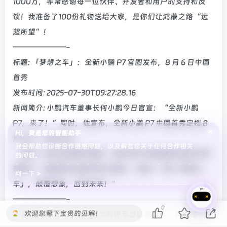
1000万，非常感谢每一位伙伴、开发者和用户的支持和反
馈！我准备了100份礼物送给大家，是你们让鸿蒙之路“远
超所望”！
———————-
标题: 「梦想之车」：全新小鹏 P7 官图发布，8 月 6 日中国
首秀
发布时间: 2025-07-30T09:27:28.16
新闻简介: 小鹏汽车董事长何小鹏今日官宣：“全新小鹏
P7，来了！”同时，他宣布，全新小鹏 P7 中国首秀定档 8
×
Hi，我是您的智能助手
月 6 日，地点北京。
我会帮助您诊断合作链路问题，以及解答您关于任何合作相关
“这是一台时尚的豪华轿跑，我们的中外造型团队用非凡的
的问题。
想象力，原创的时尚美学设计语言，打造了一辆「梦想之
问一下 >
车」，颠覆想象，回到未来！”
———————-
0
欢迎您留下宝贵的见解！
标题: 中保研 2024 年第三次测评车型结果发布：特斯拉