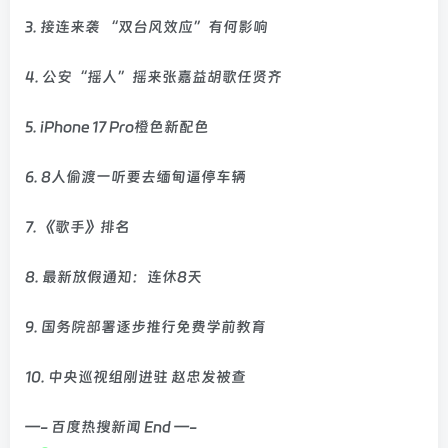
3. 接连来袭 “双台风效应”有何影响
4. 公安“摇人”摇来张嘉益胡歌任贤齐
5. iPhone 17 Pro橙色新配色
6. 8人偷渡一听要去缅甸逼停车辆
7. 《歌手》排名
8. 最新放假通知：连休8天
9. 国务院部署逐步推行免费学前教育
10. 中央巡视组刚进驻 赵忠发被查
—- 百度热搜新闻 End —-