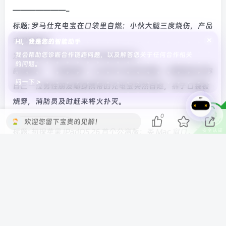
———————-
标题: 罗马仕充电宝在口袋里自燃：小伙大腿三度烧伤，产品
×
非召回批次
Hi，我是您的智能助手
我会帮助您诊断合作链路问题，以及解答您关于任何合作相关
发布时间: 2025-07-25T21:00:09.43
的问题。
新闻简介: “中国消防”公众号今日发布消息，有网友发文称
问一下 >
自己一位男性朋友随身携带的充电宝突然自燃，裤子口袋被
烧穿，消防员及时赶来将火扑灭。
———————-
0
欢迎您留下宝贵的见解！
标题: 初探苹果 iPadOS 26 首个公测版：类 Mac 窗口、更强
大 Dock 栏、液态玻璃设计
发布时间: 2025-07-25T07:49:35.823
新闻简介: 科技媒体 9to5Mac 昨日（7 月 24 日）发布博文，
深入探究苹果 iPadOS 26 首个公测版，分享了新版带来的诸
多改进，包括类似 Mac 的窗口管理系统、更强大的 Dock
栏、液态玻璃设计、升级文件管理等。