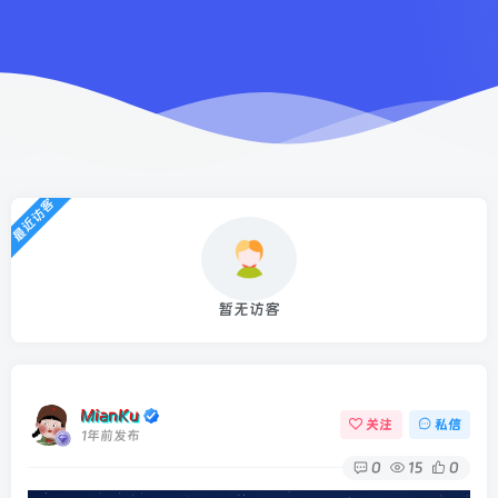
最近访客
暂无访客
MianKu
关注
私信
1年前发布
0
15
0