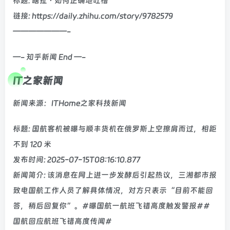
标题: 瞎扯 · 如何正确地吐槽
链接: https://daily.zhihu.com/story/9782579
———————-
—- 知乎新闻 End —-
IT之家新闻
新闻来源：ITHome之家科技新闻
标题: 国航客机被曝与顺丰货机在俄罗斯上空擦肩而过，相距
不到 120 米
发布时间: 2025-07-15T08:16:10.877
新闻简介: 该消息在网上进一步发酵后引起热议，三湘都市报
致电国航工作人员了解具体情况，对方只表示“目前不能回
答，稍后回复你”。#曝国航一航班飞错高度触发警报##
国航回应航班飞错高度传闻#