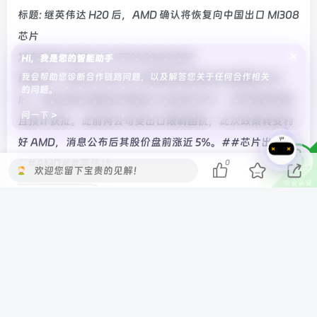
标题: 继英伟达 H20 后，AMD 确认将恢复向中国出口 MI308
芯片
×
发布时间: 2025-07-15T21:03:20.603
Hi，我是您的智能助手
我会帮助您诊断合作链路问题，以及解答您关于任何合作相关
新闻简介: 英伟达 H20 芯片获美政府批准在华销售数小时
的问题。
后，AMD 确认恢复向中国出口 MI308 芯片，其申请将审查
问一下 >
且预计获批。此前两公司受出口限制困扰，此次政策转变利
好 AMD，消息公布后其股价盘前涨近 5%。##芯片出口
##AMD##英伟达
0
欢迎您留下宝贵的见解！
———————-
标题: 补齐最后拼图：鸿蒙智行智界 X 车标焕新亮相，官方
称“代表不被定义”
发布时间: 2025-07-15T10:10:12.623
新闻简介: 鸿蒙智行智界汽车 X 车标今日焕新亮相。官方介
绍：“「X」代表未知，代表不被定义，以先锋姿态打破常
规。凭天赋去颠覆，开启未来无限可能！”