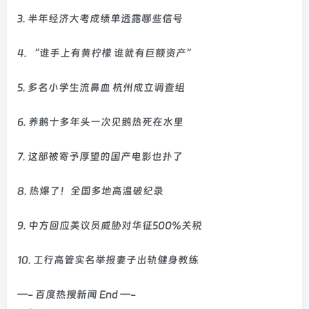
3. 半年经济大考成绩单透露哪些信号
4. “谁手上有黄柠檬 谁就有巨额资产”
5. 多名小学生流鼻血 杭州成立调查组
6. 养鹅十多年头一次见鹅热死在水里
7. 这部被寄予厚望的国产电影也扑了
8. 热爆了！全国多地高温破纪录
9. 中方回应美议员威胁对华征500%关税
10. 工行高管实名举报妻子出轨健身教练
—- 百度热搜新闻 End —-