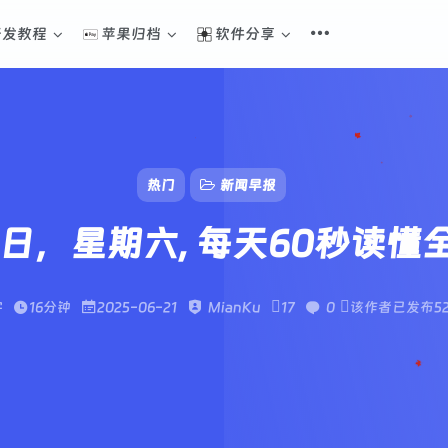
开发教程
苹果归档
软件分享
热门
新闻早报
21日，星期六, 每天60秒读懂
字
16分钟
2025-06-21
MianKu
17
0
该作者已发布5