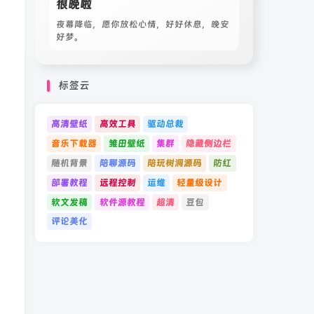
很晚啦
夜幕降临，愿你放松心情，好好休息，晚安
好梦。
标签云
高清壁纸
高效工具
驱动总裁
音乐下载器
雏田壁纸
集群
隐藏侧边栏
随机背景
陪聊源码
陪玩树洞源码
防红
部署教程
远程控制
运维
轻量级设计
软文发稿
软件源教程
超清
豆包
评论美化