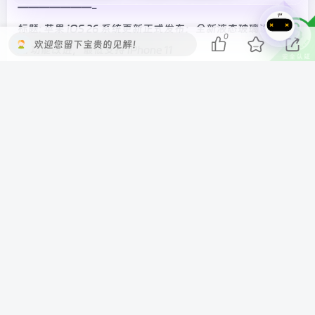
———————-
标题: 苹果 iOS 26 系统更新正式发布：全新液态玻璃设计、
0
欢迎您留下宝贵的见解！
AI 功能改进，最低支持 iPhone 11
发布时间: 2025-06-10T02:16:13.29
新闻简介: 苹果今日正式发布了 iOS 26 更新，系统命名跟上
年份，带来设计、功能、AI 等多个方面的改进。
———————-
标题: 古尔曼：预计苹果不会在 WWDC25 开发者大会上发布
新硬件
发布时间: 2025-06-09T07:25:17.403
新闻简介: 彭博社记者马克·古尔曼在昨晚发布的最新一期
《Power On》通讯中指出，苹果现在并没有为 WWDC 准
备好任何可立即发布的硬件。
———————-
标题: 苹果官宣迄今规模最大设计更新：iOS 26、macOS 26