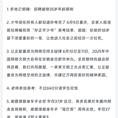
1. 多地已明确：招聘破除35岁年龄限制
2. 少爷现在所有人都知道你考完了 6月9日重庆，全家人做海
报拉横幅祝贺“孙正宇少爷”高考结束，姐姐：给他的18岁
留下浓墨重彩的一笔，让他进入社会之前经历一次社死。
3. 让正能量成为网络空间主旋律 6月10日至11日，2025年中
国网络文明大会将在安徽省合肥市举办。全民期待的盛会即
将启幕，我们共同展望，一束束文明之光点亮汇集，让正能
量成为网络空间的主旋律，共建亿万网民美好的精神家园。
4. 老师参加高考：不过640分请学生吃饭
5. 谢霆锋替身车手去世 年仅37岁 近日，有多名摩托车圈内网
友发视频称，谢霆锋替身车手“尾巴哥”周伟去世。年仅37
岁，曾参演《怒火重案》。