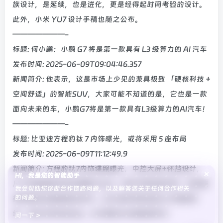
族设计，是延续，也是进化，更是经得起时间考验的设计。
此外，小米 YU7 设计手稿也随之公布。
———————-
标题: 何小鹏：小鹏 G7 将是第一款具有 L3 级算力的 AI 汽车
发布时间: 2025-06-09T09:04:46.357
新闻简介: 他表示，这是市场上少见的兼具极致 「硬核科技 +
空间舒适」的智能SUV，大家可能不知道的是，它也是一款
面向未来的车，小鹏G7将是第一款具有L3级算力的AI汽车！
———————-
标题: 比亚迪方程豹钛 7 内饰曝光，或将采用 5 座布局
发布时间: 2025-06-09T11:12:49.9
新闻简介: 方程豹钛7内饰谍照曝光，中控大屏+怀挡设计，
×
Hi，我是您的智能助手
尺寸将超越豹8成品牌最大SUV。新车采用5座布局，后排座
我会帮助您诊断合作链路问题，以及解答您关于任何合作相关
的问题。
椅放倒后后备厢接近纯平。动力或参考豹8的2.0T插混系
统，综合功率550kW。#方程豹##新能源车#
问一下 >