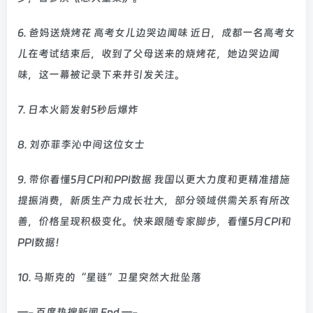
6. 爸妈送烧烤花 高考女儿边哭边闻味 近日，成都一名高考女
儿在考试结束后，收到了父母送来的烧烤花，她边哭边闻
味，这一幕被记录下来并引发关注。
7. 日本火箭发射5秒后爆炸
8. 刘亦菲李沁中间这位女士
9. 带你看懂5月CPI和PPI数据 我国以更大力度和更精准措施
提振消费，新质生产力成长壮大，部分领域供需关系有所改
善，价格呈现积极变化。快来跟随专家脚步，看懂5月CPI和
PPI数据！
10. 马斯克的“星链”卫星突然大批坠落
—- 百度热搜新闻 End —-