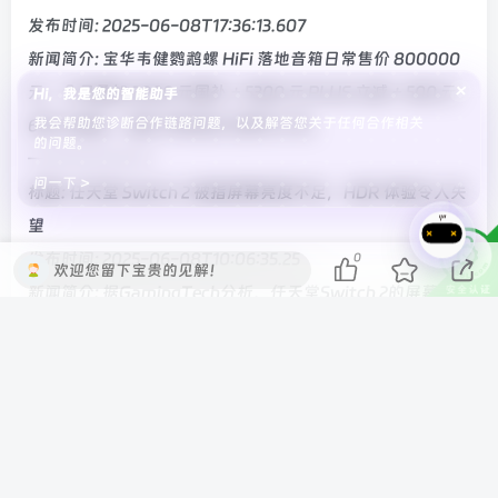
发布时间: 2025-06-08T17:36:13.607
新闻简介: 宝华韦健鹦鹉螺 HiFi 落地音箱日常售价 800000
×
元，今日叠加 2000 元国补 + 5300 元 PLUS 立减 + 500 元
Hi，我是您的智能助手
我会帮助您诊断合作链路问题，以及解答您关于任何合作相关
618 立减后，低至 794300 元即可入手。
的问题。
———————-
问一下 >
标题: 任天堂 Switch 2 被指屏幕亮度不足，HDR 体验令人失
望
发布时间: 2025-06-08T10:06:35.25
0
欢迎您留下宝贵的见解！
新闻简介: 据GamingTech分析，任天堂Switch 2的屏幕表
现未达预期，HDR体验令人失望。峰值亮度仅400-450尼
特，LCD屏幕的背光问题导致黑色显示不准确。底座模式下
HDR略有改善，但部分游戏仍表现不佳。#任天堂Switch2
#HDR体验#
———————-
标题: 小米 SU7 Ultra 汽车将登陆游戏《GT 赛车 7》