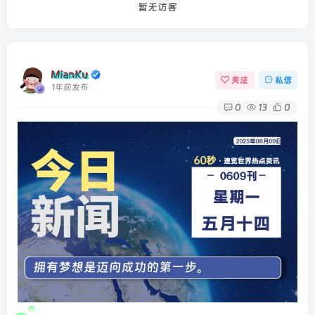
暂无访客
MianKu
关注
私信
1年前发布
0
13
0