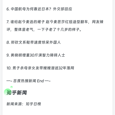
6. 中国航母为何靠近日本？外交部回应
7. 谁给赵今麦选的裙子 赵今麦芭莎红毯造型翻车，网友辣
评，整体显老气，一下子老了十几岁的样子。
8. 郑钦文系鞋带速度惊呆外国人
9. 黄晓明增重30斤演智力障碍人士
10. 男子杀母亲女友带嫂嫂潜逃32年落网
—- 百度热搜新闻 End —-
知乎新闻
新闻来源：知乎日榜