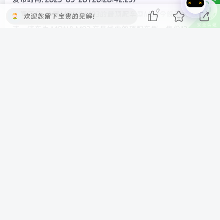
0
新闻简介: 小鹏MONA M03的最顶配车型Max今晚正式上
欢迎您留下宝贵的见解！
市，该车为 MONA M03 产品线中的顶配车型，售价12.98万
元起。
———————-
标题: 小米 Civi 1S、REDMI K40 Pro、K50 系列等机型宣布
终止软件支持
发布时间: 2025-05-28T14:05:08.773
新闻简介: 小米将不再为进入终止软件支持产品列表的相关产
品提供软件或固件更新（含安全性更新），也可能不再响应
针对这些产品的安全漏洞报告。
———————-
标题: 王腾回应小米 REDMI 系列何时用上玄戒芯片：真的急
不来，我们一起期待
发布时间: 2025-05-28T16:11:28.3