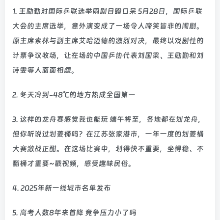
1. 王励勤对国际乒联选举闹剧目瞪口呆 5月28日，国际乒联
大会的主席选举，意外演变成了一场令人啼笑皆非的闹剧。
原主席索林与副主席艾哈迈德的激烈对决，最终以戏剧性的
计票争议收场，让在场的中国乒协代表刘国梁、王励勤和刘
诗雯等人面面相觑。
2. 冬天冷到-48℃的地方热成全国第一
3. 这样的龙舟赛感觉我也能玩 端午将至，各地都在划龙舟，
但你听说过划菱桶吗？在江苏张家港市，一年一度的划菱桶
大赛激战正酣。在这场比赛中，划得快不重要，坐得稳、不
翻桶才重要~戳视频，感受趣味民俗。
4. 2025年新一线城市名单发布
5. 高考人数8年来首降 竞争压力小了吗