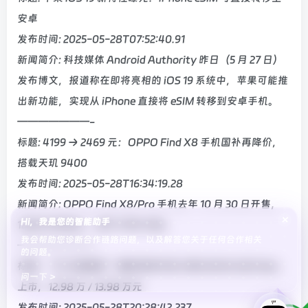
安卓
发布时间: 2025-05-28T07:52:40.91
新闻简介: 科技媒体 Android Authority 昨日（5 月 27 日）
发布博文，报道称在即将亮相的 iOS 19 系统中，苹果可能推
出新功能，实现从 iPhone 直接将 eSIM 转移到安卓手机。
———————-
标题: 4199 → 2469 元：OPPO Find X8 手机国补再降价，
搭载天玑 9400
发布时间: 2025-05-28T16:34:19.28
新闻简介: OPPO Find X8/Pro 手机去年 10 月 30 日开售，
×
Hi，我是您的智能助手
12GB 内存起步，定价 4199 元起。
我会帮助您诊断合作链路问题，以及解答您关于任何合作相关
———————-
的问题。
标题: “15 万级最强”辅助驾驶车型小鹏 MONA M03 Max
问一下 >
上市，12.98 万 / 13.98 万元
发布时间: 2025-05-28T20:28:42.237