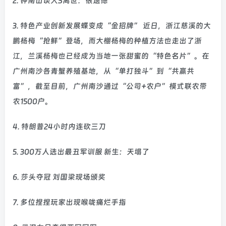
2. 钟南山谈大S离世：很遗憾
3. 特色产业创新发展蝶变成“金招牌” 近日，浙江慈溪的大
鹏杨梅“抢鲜”登场，而大棚杨梅的种植方法也走出了浙
江，兰溪杨梅也已经成为当地一张甜蜜的“特色名片”。在
广州南沙各青蟹养殖基地，从“单打独斗”到“共赢共
富”，截至目前，广州南沙通过“公司+农户”模式联农带
农1500户。
4. 特朗普24小时内连砍三刀
5. 300万人选出最丑军训服 新生：天塌了
6. 莎头夺冠 刘国梁现场颁奖
7. 多位捏捏玩家出现喉咙痛烂手指