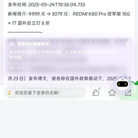
发布时间: 2025-05-24T19:36:04.733
新闻简介: 4999 元 → 3079 元：REDMI K80 Pro 冠军版 16G
+ 1T 国补后立打 6 折
———————-
标题: CounterPoint 报告 2025Q1 中国手机出货量：华为同
×
Hi，我是您的智能助手
比增 18%、小米增 40%，苹果降 3%
我会帮助您诊断合作链路问题，以及解答您关于任何合作相关
的问题。
发布时间: 2025-05-24T08:46:25.783
问一下 >
新闻简介: 市场调查机构 CounterPoint Research 昨日（5
月 23 日）发布博文，报告称在国补政策推动下，2025 年第 1
季度中国智能手机出货量同比增长 5%，不过春节之后需求
0
欢迎您留下宝贵的见解！
疲软，导致整体季度表现低于预期。
———————-
标题: 美国打压非本土制造手机：三星、苹果等将被定向加征
25% 关税，恐 6 月底生效
发布时间: 2025-05-24T07:04:56.463