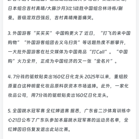
日本组合吉村真晴/大藤沙月3比1战胜中国组合林诗栋/蒯
曼。晋级混双四强后，吉村真晴掩面痛哭。
3. 外国游客“买买买” 中国购更火了 近日，“打飞的来中国
购物”“外国游客组团去义乌扫货”等话题热度不断攀升，
一大批外国游客在社交媒体为中国商品“打Call”。“中国
购”火力全开，正成为中国经济的又一张“金名片”。
4. 7分钱的驱蚊贴卖出160亿日化龙头 2025年以来，重组胶
原蛋白这种明星化妆品原料获资本市场追捧。此外，一家化
妆品公司，用7分钱的驱蚊贴卖出160亿日化龙头。
5. 全国跳水冠军赛 全红婵退赛 据悉，广东省二沙体育训练中
心21日公布了广东队参加本届跳水冠军赛的运动员名单，全
红婵因旧伤复发退出此站比赛。