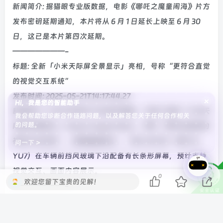
新闻简介: 据猫眼专业版数据，电影《哪吒之魔童闹海》片方
发布密钥延期通知，本片将从 6 月 1 日延长上映至 6 月 30
日，这已是本片第四次延期。
———————-
标题: 全新「小米天际屏全景显示」亮相，号称“更符合直觉
的视觉交互系统”
发布时间: 2025-05-21T14:17:44.27
×
Hi，我是您的智能助手
新闻简介: 小米汽车官方今日发布视频，介绍了全新「小米天
我会帮助您诊断合作链路问题，以及解答您关于任何合作相关
的问题。
际屏全景显示」Xiaomi HyperVision，号称“更符合直觉的
视觉交互系统”。视频画面显示，一款小米汽车（预计为
问一下 >
YU7）在车辆前挡风玻璃下沿配备有长条形屏幕，预计支持
视觉交互、画面内容展示。
0
欢迎您留下宝贵的见解！
———————-
标题: 小米平板 7 Ultra 真机外观公布：镜头 Deco 新增
“XRING”标识、14 英寸 OLED 屏幕