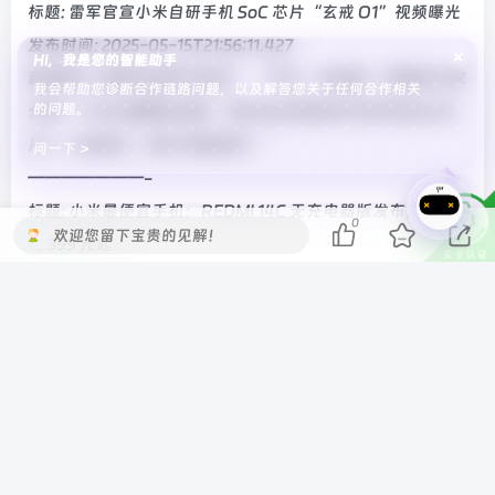
标题: 雷军官宣小米自研手机 SoC 芯片“玄戒 O1”视频曝光
发布时间: 2025-05-15T21:56:11.427
×
Hi，我是您的智能助手
新闻简介: 雷军在演讲中表示：“今天，在这里，我想给大家
我会帮助您诊断合作链路问题，以及解答您关于任何合作相关
的问题。
分享一个无比重要的消息：我们自主研发设计的手机SoC芯
片——玄戒O1，预计月底发布！”
问一下 >
———————-
标题: 小米最便宜手机：REDMI 14C 无充电器版发布，国补
0
欢迎您留下宝贵的见解！
后 399 元起
发布时间: 2025-05-15T21:56:43.143
新闻简介: 小米今日悄悄上架了 REDMI 14C 手机的无充电器
版本，定价从 499 元起降到了 469 元起，国补后 399 元
起，是小米目前在售的最便宜手机。
———————-
标题: IT之家，十四岁！
发布时间: 2025-05-15T15:15:15.773