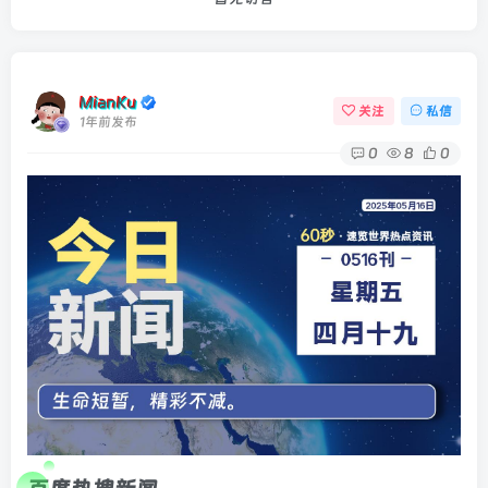
MianKu
关注
私信
1年前发布
0
8
0