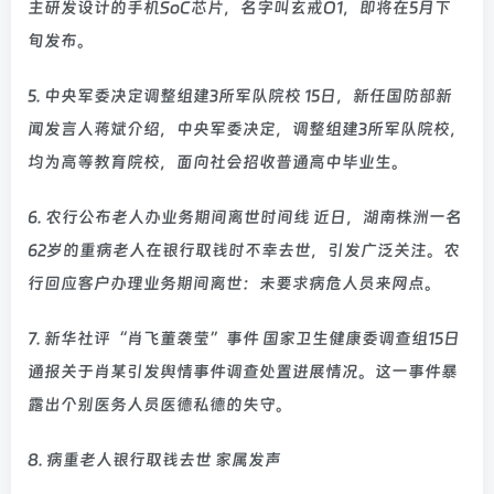
主研发设计的手机SoC芯片，名字叫玄戒O1，即将在5月下
旬发布。
5. 中央军委决定调整组建3所军队院校 15日，新任国防部新
闻发言人蒋斌介绍，中央军委决定，调整组建3所军队院校，
均为高等教育院校，面向社会招收普通高中毕业生。
6. 农行公布老人办业务期间离世时间线 近日，湖南株洲一名
62岁的重病老人在银行取钱时不幸去世，引发广泛关注。农
行回应客户办理业务期间离世：未要求病危人员来网点。
7. 新华社评“肖飞董袭莹”事件 国家卫生健康委调查组15日
通报关于肖某引发舆情事件调查处置进展情况。这一事件暴
露出个别医务人员医德私德的失守。
8. 病重老人银行取钱去世 家属发声