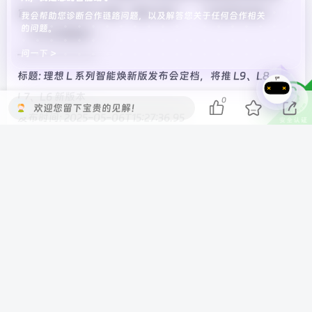
官方相应京东饭卡余额“随时可退”、“可自用可送礼”、
我会帮助您诊断合作链路问题，以及解答您关于任何合作相关
的问题。
“可与优惠叠加”。
问一下 >
———————-
标题: 理想 L 系列智能焕新版发布会定档，将推 L9、L8、
L7、L6 新版本
0
欢迎您留下宝贵的见解！
发布时间: 2025-05-06T15:27:36.95
新闻简介: 理想同学也将拥有全新的能力和形象，在 5 月 8 日
的理想 L 系列智能焕新版发布会上详细介绍。
———————-
标题: 哪吒汽车欠税 215 万余元被公告
发布时间: 2025-05-06T19:14:14.943
新闻简介: 国家税务总局浙江省税务局网站于 4 月 25 日发布
《国家税务总局嘉兴市税务局欠税公告（2025 年第 2
期）》，其中哪吒汽车关联公司合众新能源汽车股份有限公
司新增三则欠税公告，欠税总金额为 215 万余元，当前新发