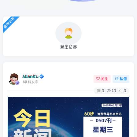
最近访客
暂无访客
MianKu
关注
私信
1年前发布
0
10
0