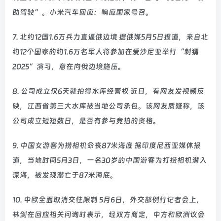
助驾驶”。小米汽车回应：响应国家号召。
7. 北约12国1.6万兵力直逼俄边境 据俄媒5月5日报道，来自北
约12个国家的约1.6万名军人将参加在爱沙尼亚举行“刺猬
2025”演习，意在向俄边境施压。
8. 公司成立仅6天就拍得水库经营权 近日，有网友发视频反
映，江西省第三大水库被当地公司承包。该网友质疑称，该
公司成立短短数日，是否有参与竞拍的资格。
9. 中国女游客为捞相机命丧87米海底 据印度尼西亚媒体报
道，当地时间5月3日，一名30岁的中国游客为打捞相机潜入
深海，被发现溺亡于87米海底。
10. 中欧全面取消交往限制 5月6日，外交部例行记者会上，
林剑在回应相关问询时表示，经双方商定，中方和欧洲议会