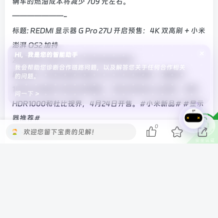
辆车的燃油成本将减少 709 元左右。
———————-
标题: REDMI 显示器 G Pro 27U 开启预售：4K 双高刷 + 小米
澎湃 OS2 加持
×
Hi，我是您的智能助手
发布时间: 2025-04-17T10:16:26.843
我会帮助您诊断合作链路问题，以及解答您关于任何合作相关
新闻简介: REDMI显示器G Pro 27U开启预售，搭载4K
的问题。
160Hz/1080P 320Hz双高刷、1152分区Mini LED屏，支持
问一下 >
HDR1000和杜比视界，4月24日开售。#小米新品# #显示
器推荐#
0
欢迎您留下宝贵的见解！
———————-
标题: 小米手机国内 ROM 将不再支持安装国际版主题商店
发布时间: 2025-04-17T19:36:11.36
新闻简介: 据小米社区的小米主题官方今日公告，近期收到部
分用户反馈：打开国际主题商店显示网络不可用的问题，是
由于国内 ROM 将不再支持国际主题商店的安装导致，还请