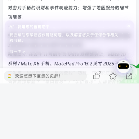
对游戏手柄的识别和事件响应能力；增强了地图服务的细节
功能等。
×
———————-
Hi，我是您的智能助手
我会帮助您诊断合作链路问题，以及解答您关于任何合作相关
标题: 华为 Mate 70 Pro 优享版手机支持星闪 / 关机查找功能
的问题。
发布时间: 2025-03-09T11:21:32.193
问一下 >
新闻简介: 在去年 11 月的华为 Mate 品牌盛典上，Mate 70
系列 / Mate X6 手机、MatePad Pro 13.2 英寸 2025 平板正
式发布，同时带来了“星闪查找”功能。IT之家注意到，华
0
欢迎您留下宝贵的见解！
为官网现更新了“星闪查找”/“关机查找”功能适配设备列
表，其中 Mate 70 Pro 优享版确定支持星闪 / 关机查找功
能。
———————-
标题: 雷军谈小米汽车订单排队超半年：海外布局开始考察，
先解决扩产问题
发布时间: 2025-03-09T16:49:15.497