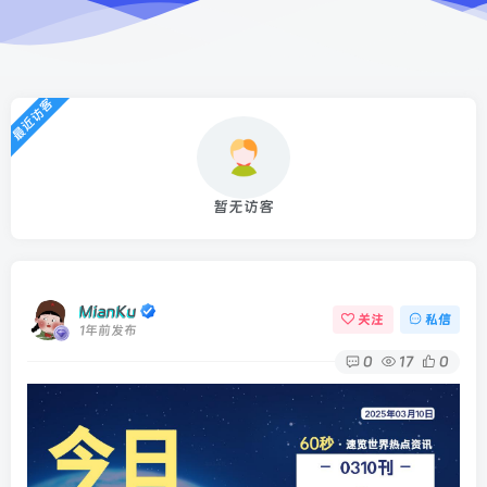
最近访客
暂无访客
MianKu
关注
私信
1年前发布
0
17
0