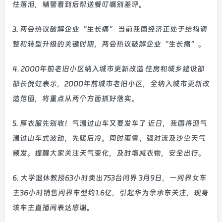
住落泪，辅警看到后帮送餐叮嘱别差评。
3. 两会热议破解企业“生长痛” 当前我国经济正处于结构调
整和转型升级的关键时期，两会热议破解企业“生长痛”。
4. 2000年前老旧小区纳入城市更新改造 住房和城乡建设部
部长倪虹表示，2000年前城市老旧小区，全纳入城市更新改
造范围，将重点从两个方面抓好落实。
5. 厚衣服先别收！气温过山车又要发车了 近日，我国将迎气
温过山车式波动，先暖后冷。同时雨雪、强对流及沙尘天气
频发。提醒大家关注天气变化，及时增减衣物，安全出行。
6. 大学退休教授63小时卖出753台问界 3月9日，一问界女车
主36小时销售问界车型约1.6亿，引起华为余承东关注，现身
该车主直播间表达感谢。