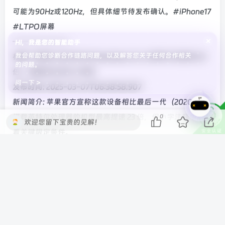
可能为90Hz或120Hz，但具体细节待发布确认。#iPhone17
#LTPO屏幕
×
———————-
Hi，我是您的智能助手
我会帮助您诊断合作链路问题，以及解答您关于任何合作相关
标题: 苹果称 2025 款 M4 MacBook Air 比英特尔机型快 23
的问题。
倍，但测试方法令人咋舌
问一下 >
发布时间: 2025-03-07T06:38:58.907
新闻简介: 苹果官方宣称这款设备相比最后一代（2020 款）
搭载英特尔处理器的机型最高提速 23 倍，但小字注释中隐藏
0
欢迎您留下宝贵的见解！
着关键限定条件。
———————-
标题: 5 个人三小时复刻开源版 Manus，邀请码也不需要
发布时间: 2025-03-07T15:27:29.073
新闻简介: 5人团队3小时复刻开源版OpenManus，无需邀请
码。其实现依赖MetaGPT，也为Manus“套壳风波”提供
新视角。关键在于生产力提升。#开源版Manus#