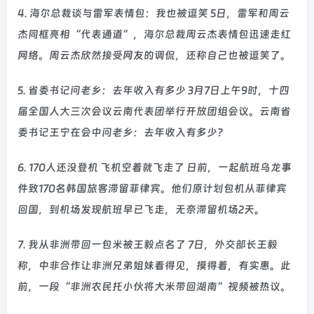
4. 海尔总裁谈与雷军表情包：我也被逗笑 5日，雷军和周云
杰同框亮相“代表通道”，海尔总裁周云杰表情包迅速走红
网络。周云杰欣然接受网友的调侃，还称自己也被逗笑了。
5. 省委书记问老乡：去年收入有多少 3月7日上午9时，十四
届全国人大三次会议云南代表团举行开放团组会议。云南省
委书记王宁在会中问老乡：去年收入有多少？
6. 170人还没登机 飞机空着就飞走了 日前，一起航班乌龙事
件致170名韩国旅客滞留菲律宾。他们原计划包机从菲律宾
回国，到机场发现航班早已飞走，无奈滞留机场2天。
7. 我从非洲带回一包米被王毅点名了 7日，外交部长王毅
称，中非合作让非洲兄弟姐妹看得见，摸得着，有实惠。此
前，一段“非洲农民托小伙将大米带回湖南”视频被热议。