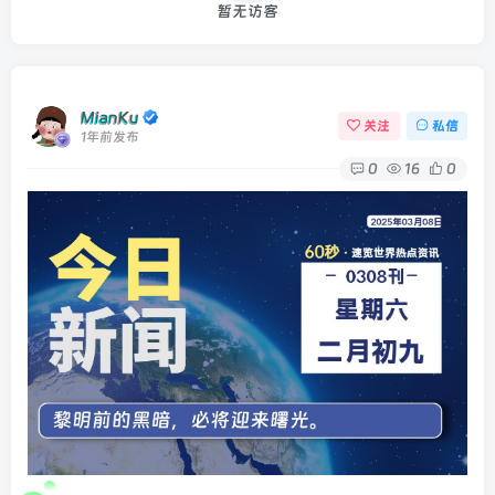
暂无访客
MianKu
关注
私信
1年前发布
0
16
0