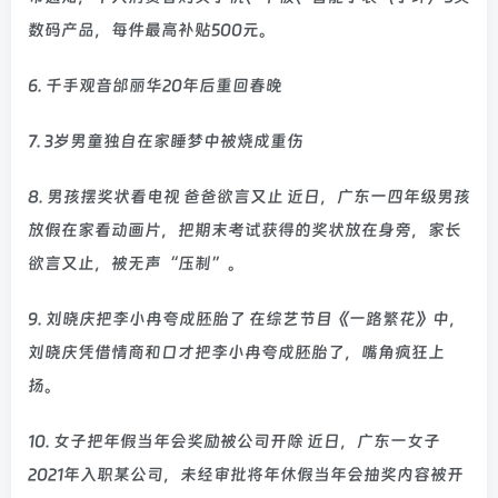
数码产品，每件最高补贴500元。
6. 千手观音邰丽华20年后重回春晚
7. 3岁男童独自在家睡梦中被烧成重伤
8. 男孩摆奖状看电视 爸爸欲言又止 近日，广东一四年级男孩
放假在家看动画片，把期末考试获得的奖状放在身旁，家长
欲言又止，被无声“压制”。
9. 刘晓庆把李小冉夸成胚胎了 在综艺节目《一路繁花》中，
刘晓庆凭借情商和口才把李小冉夸成胚胎了，嘴角疯狂上
扬。
10. 女子把年假当年会奖励被公司开除 近日，广东一女子
2021年入职某公司，未经审批将年休假当年会抽奖内容被开