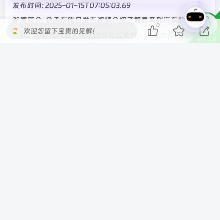
发布时间: 2025-01-15T07:05:03.69
新闻简介: 余承东昨日发布视频介绍了智界系列汽车的方向盘
0
欢迎您留下宝贵的见解！
设计。他称方向盘太轻是因为经过调研，发现大部分用户喜
欢更轻的转向手感，同时设置了不同的驾驶模式，其中“舒
适模式”在车速上来后，方向盘会立即变重。
———————-
标题: TikTok 邮件安抚美国员工：禁令不影响工作，只影响
用户体验
发布时间: 2025-01-15T15:16:29.56
新闻简介: TikTok 的高管们正在“为各种情况做准备”。在
一份内部备忘录中，员工被告知，在法院即将做出裁决之
前，该公司正在“继续规划前进的道路”。
———————-
标题: 《王者荣耀》纯血鸿蒙 HarmonyOS NEXT 版明日 10
点正式上线，支持 120 帧刷新率、跨平台匹配、账号互通与