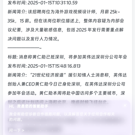
发布时间: 2025-01-15T10:31:10.59
新闻简介: 该招聘岗位为海外游戏视频设计师，月薪 25k-
35k，15 薪。但在该岗位职位描述上，整体内容疑为内部会
议纪要，涉及大量敏感信息，包括 2025 年发行需要重点解
决问题以及发行人力情况。
———————-
标题: 消息称黄仁勋已抵深圳，将参加英伟达深圳分公司年会
发布时间: 2025-01-15T15:48:16.813
新闻简介: “21世纪经济报道”援引知情人士消息称，英伟达
创始人兼CEO黄仁勋今日已身处深圳，在英伟达深圳分公司
参加年会活动。黄仁勋本周将赴中国访问多个主要城市，深
圳之后还计划访问上海和北京，晚些时候飞往台北。
×
Hi，我是您的智能助手
———————-
我会帮助您诊断合作链路问题，以及解答您关于任何合作相关
的问题。
标题: 余承东回应智界系列方向盘轻：R7 汽车支持随速助力
转向，速度越快方向盘越重
问一下 >