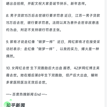
晒出自拍照，并配文祝大家圣诞节快乐、新年吉祥。
8. 男子贷款15万后去世银行要求罚息 近日，江苏一男子贷款
15万后去世，银行要求罚息。法院以其为意外去世非故意违
约为由，判定不支持银行罚息主张。
9. 郭有才说走红像“做梦一样” 近日，网红郭有才在接受采
访时表示：走红像“做梦一样”，以我的实力，爆火是一种
偶然。
10. 女网红去世 生下双胞胎后大出血 据悉，42岁网红博主吴
霜去世。她在婚后第8年生下双胞胎，但产后大出血，辗转
多家医院医治无效后去世。
—- 百度热搜新闻 End —-
知乎新闻