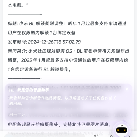
本电脑。”
———————-
标题: 小米 BL 解锁规则调整：明年 1 月起最多支持申请通过
用户在权限期内解锁 1 台绑定设备
发布时间: 2024-12-26T18:57:02.79
新闻简介: 小米社区现对澎湃 OS・BL 解锁申请相关规则作出
调整，2025 年 1 月起最多支持申请通过的用户在权限期内给
1 台绑定设备进行 BL 解锁操作。
———————-
标题: 华为 Pura 70 Ultra 手机 16GB 版本限时优惠 2000
×
Hi，我是您的智能助手
元：支持北斗卫星图片消息，7999 元 / 8999 元
我会帮助您诊断合作链路问题，以及解答您关于任何合作相关
的问题。
发布时间: 2024-12-26T19:19:34.32
问一下 >
新闻简介: 华为 Pura 70 Ultra 手机现开启优惠活动，该款手
机配备超聚光伸缩摄像头、支持北斗卫星图片消息，
12GB+512GB 版本（新增规格）售价 7499 元起，其余版本
0