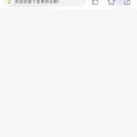
欢迎您留下宝贵的见解！
均限时优惠 2000 元。
———————-
标题: 史上最强鸿蒙平板：华为 MatePad Pro 13.2 英寸柔光
版今日首销，5699 元起
发布时间: 2024-12-26T09:12:20.297
新闻简介: 该机可选黑、白、金三种配色，正面采用一块 13.2
英寸 2880×1920 分辨率 144Hz 柔性 OLED 刘海屏幕，配备
云晰柔光技术，采用新型光学薄膜，让文字锐利清晰，同时
支持护眼模式、电纸书模式，机身支持侧面指纹解锁，内部
配备立体导热工艺。
———————-
标题: 男子恶意退货骗取 227 万元，获刑 11 年
发布时间: 2024-12-26T17:09:05.643
新闻简介: 据央视新闻报道，“七天无理由退货”本来是为保
障消费者的合法权益制定的规则，然而有人却恶意利用这一