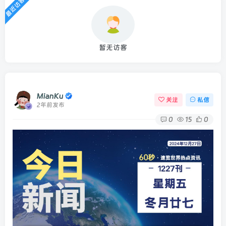
最近访客
暂无访客
MianKu
关注
私信
2年前发布
0
15
0