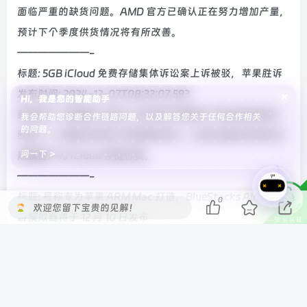
面临严重的缺货问题。AMD 官方已确认正在努力增加产量，
预计下个季度供货情况将有所改善。
———————-
标题: 5GB iCloud 免费存储集体诉讼案上诉被驳，苹果胜诉
发布时间: 2024-12-07T08:32:07.593
×
Hi，我是您的智能助手
新闻简介: 美国第九巡回上诉法院本周维持下级法院的裁决，
我会帮助您诊断合作链路问题，以及解答您关于任何合作相关
的问题。
驳回了一项指控苹果公司的集体诉讼，该诉讼指控苹果非法
问一下 >
欺骗客户为 iCloud 存储付费。
———————-
标题: 号称专为苹果 ARM Mac 打造，BlueStacks Air 安卓手
0
欢迎您留下宝贵的见解！
游模拟器将于 12 月 10 日发布
发布时间: 2024-12-07T11:10:20.52
新闻简介: 老牌安卓手游模拟器 BlueStacks（蓝叠）在其海
外官网官宣了一款名为 BlueStacks Air 的特定版本，该版本
号称专门为苹果 Apple Silicon 芯片 ARM Mac 设备打造，将