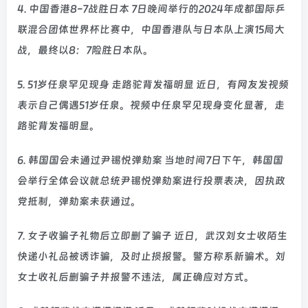
4. 中国香港8-7战胜日本 7日晚间举行的2024年成都国际乒
联混合团体世界杯比赛中，中国香港队与日本队上演15局大
战，最终以8：7险胜日本队。
5. 51岁任泉罕见现身 走路驼背发福明显 近日，有网友发视频
表示自己偶遇51岁任泉。视频中任泉罕见现身变化显著，走
路驼背发福明显。
6. 韩国国会未通过尹锡悦弹劾案 当地时间7日下午，韩国国
会举行全体会议就总统尹锡悦弹劾案进行投票表决，因执政
党抵制，弹劾案未获通过。
7. 女子收骗子礼物后立即删了骗子 近日，武汉刘女士收陌生
快递小礼品被诱诈骗，及时止损报警。警方称系新骗术。刘
女士收礼后删骗子并报警不违法，属正确应对方式。