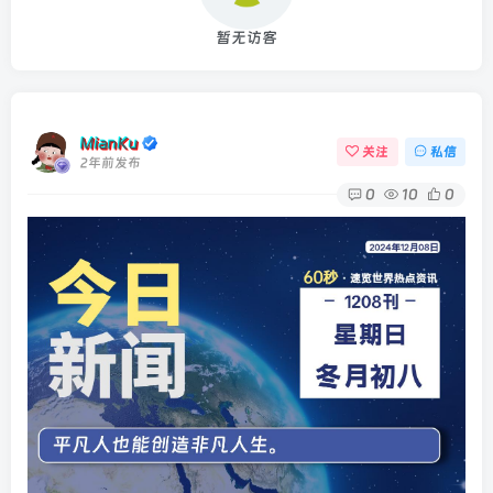
暂无访客
MianKu
关注
私信
2年前发布
0
10
0