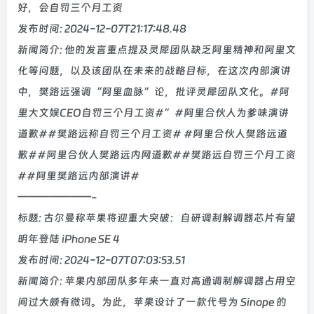
好，会自罚三个月工资
发布时间: 2024-12-07T21:17:48.48
新闻简介: 他的发言重点提及灵犀团队缺乏阿里精神和阿里文
化等问题，以及该团队在未来的战略目标，在这次内部演讲
中，樊路远强调“阿里血脉”论，批评灵犀团队文化。#阿
里大文娱CEO自罚三个月工资#”#阿里合伙人为爹味演讲
道歉##樊路远称自罚三个月工资# #阿里合伙人樊路远道
歉##阿里合伙人樊路远内网道歉##樊路远自罚三个月工资
##阿里樊路远内部演讲#
———————-
标题: 古尔曼称苹果将迎重大突破：自研调制解调器芯片有望
明年登陆 iPhone SE 4
发布时间: 2024-12-07T07:03:53.51
新闻简介: 苹果内部团队多年来一直对高通调制解调器占用空
间过大颇有微词。为此，苹果设计了一款代号为 Sinope 的