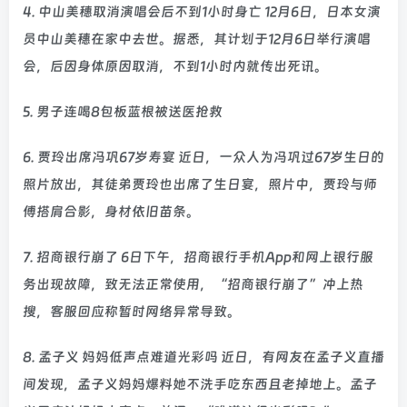
4. 中山美穗取消演唱会后不到1小时身亡 12月6日，日本女演
员中山美穗在家中去世。据悉，其计划于12月6日举行演唱
会，后因身体原因取消，不到1小时内就传出死讯。
5. 男子连喝8包板蓝根被送医抢救
6. 贾玲出席冯巩67岁寿宴 近日，一众人为冯巩过67岁生日的
照片放出，其徒弟贾玲也出席了生日宴，照片中，贾玲与师
傅搭肩合影，身材依旧苗条。
7. 招商银行崩了 6日下午，招商银行手机App和网上银行服
务出现故障，致无法正常使用，“招商银行崩了”冲上热
搜，客服回应称暂时网络异常导致。
8. 孟子义 妈妈低声点难道光彩吗 近日，有网友在孟子义直播
间发现，孟子义妈妈爆料她不洗手吃东西且老掉地上。孟子