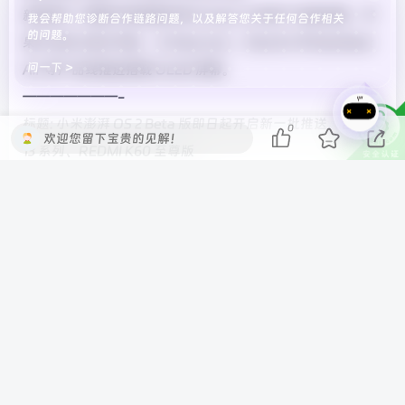
新闻简介: 根据市场调查机构 Omdia 公布新产品路线图，苹
我会帮助您诊断合作链路问题，以及解答您关于任何合作相关
的问题。
果计划在 2026 年起，为 iPad mini、iPad Air 和 MacBook
问一下 >
Air 等产品线推进搭载 OLED 屏幕。
———————-
标题: 小米澎湃 OS 2 Beta 版即日起开启新一批推送，含小米
0
欢迎您留下宝贵的见解！
13 系列、REDMI K60 至尊版
发布时间: 2024-12-06T20:52:36.32
新闻简介: 小米今日宣布澎湃 OS 2 Beta 版即日起开启新一批
推送，本次升级面向参与并通过 Beta 版招募的用户，更多
升级计划请参见小米社区公告。
———————-
标题: 小米王化：15 Ultra 没延期、一直都是既定时间在推
进，从来没打算过 1 月发
发布时间: 2024-12-06T15:41:34.81
新闻简介: 小米 15 Ultra 已于 12 月 4 日获得 3C 认证。认证显