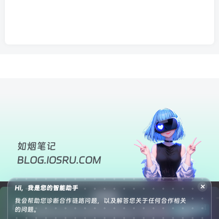
如烟笔记
BLOG.IOSRU.COM
×
Hi，我是您的智能助手
友情链接：
我会帮助您诊断合作链路问题，以及解答您关于任何合作相关
DevOps运维技术栈
优享云博客
南逸博客
叶子库导航
墨星博客
壹号导航
申请友链
的问题。
小妖客栈
悟饭源码
灵锡资源网
狐狸库
腾飞博客
苏晨拾光
蛙鸟