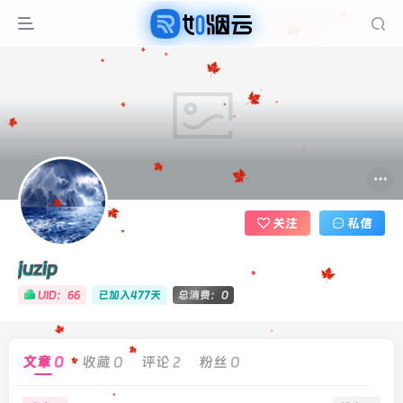
关注
私信
juzip
UID：66
已加入477天
总消费：0
文章
0
收藏
0
评论
2
粉丝
0