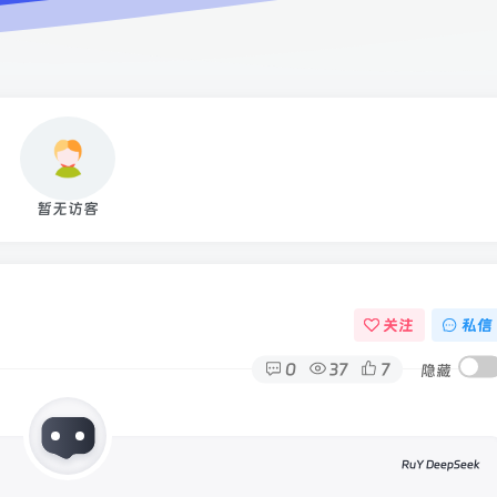
暂无访客
关注
私信
0
37
7
隐藏
RuY DeepSeek