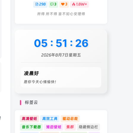
298
3
3
1.8W+
所得 所不得 皆不如心安理得
05
:
51
:
28
2026年8月7日星期五
凌晨好
愿你今天心情愉快！
标签云
网
高清壁纸
高效工具
驱动总裁
音乐下载器
雏田壁纸
集群
隐藏侧边栏